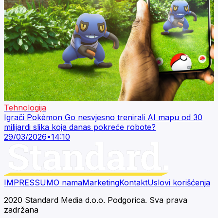
Tehnologija
Igrači Pokémon Go nesvjesno trenirali AI mapu od 30
milijardi slika koja danas pokreće robote?
29/03/2026
•
14:10
IMPRESSUM
O nama
Marketing
Kontakt
Uslovi korišćenja
2020 Standard Media d.o.o. Podgorica. Sva prava
zadržana