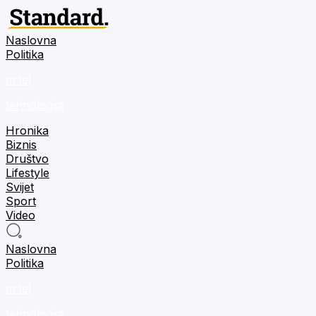
Naslovna
Politika
m:tel
tehnologija
Hronika
Biznis
Društvo
Lifestyle
Svijet
Sport
Video
Naslovna
Politika
m:tel
tehnologija