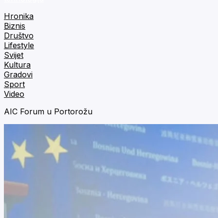
Hronika
Biznis
Društvo
Lifestyle
Svijet
Kultura
Gradovi
Sport
Video
AIC Forum u Portorožu