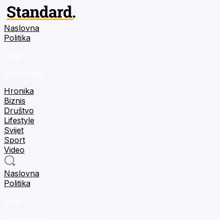
Naslovna
Politika
m:tel
tehnologija
Hronika
Biznis
Društvo
Lifestyle
Svijet
Sport
Video
Naslovna
Politika
m:tel
tehnologija