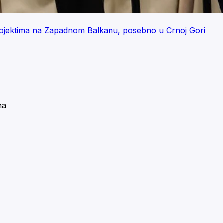
projektima na Zapadnom Balkanu, posebno u Crnoj Gori
na