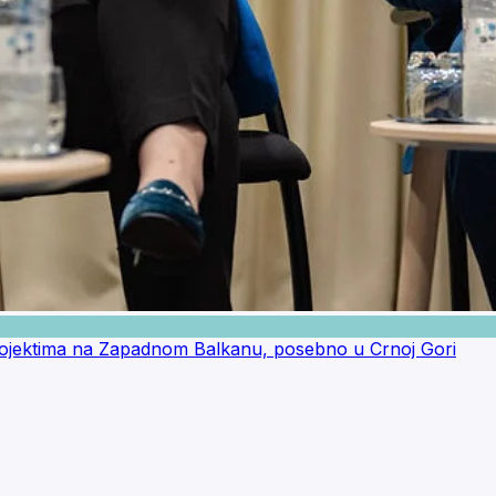
projektima na Zapadnom Balkanu, posebno u Crnoj Gori