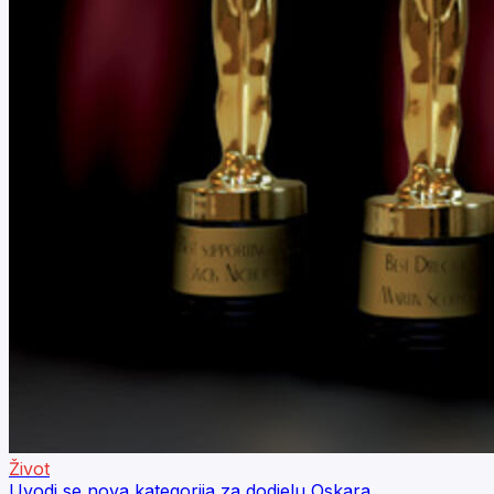
Život
Uvodi se nova kategorija za dodjelu Oskara