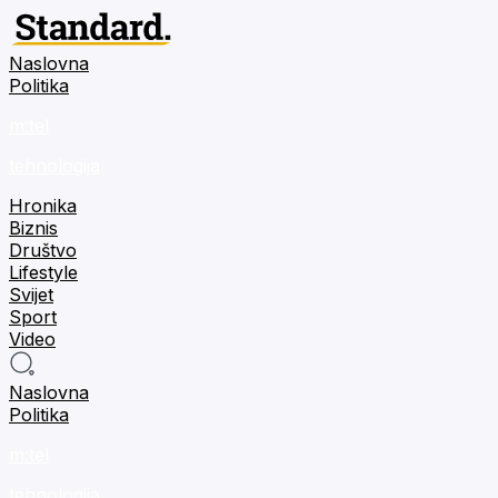
Naslovna
Politika
m:tel
tehnologija
Hronika
Biznis
Društvo
Lifestyle
Svijet
Sport
Video
Naslovna
Politika
m:tel
tehnologija