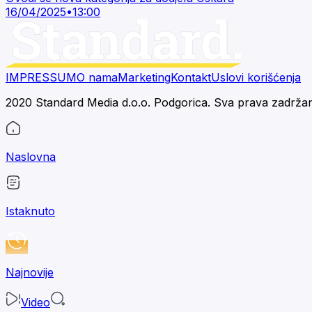
16/04/2025
•
13:00
IMPRESSUM
O nama
Marketing
Kontakt
Uslovi korišćenja
2020 Standard Media d.o.o. Podgorica. Sva prava zadrža
Naslovna
Istaknuto
Najnovije
Video