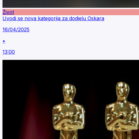
Život
Uvodi se nova kategorija za dodjelu Oskara
16/04/2025
•
13:00