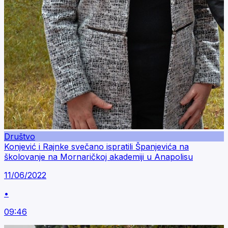
Društvo
Konjević i Rajnke svečano ispratili Španjevića na
školovanje na Mornaričkoj akademiji u Anapolisu
11/06/2022
•
09:46