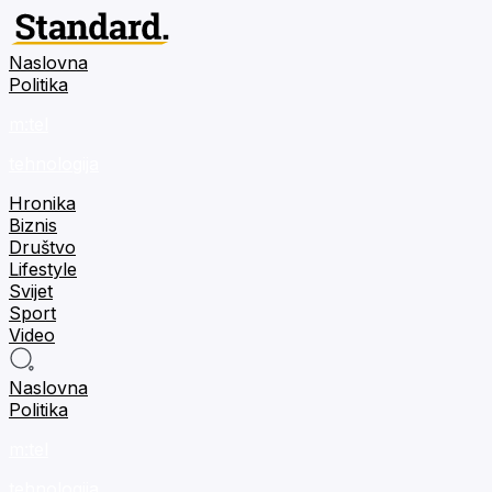
Naslovna
Politika
m:tel
tehnologija
Hronika
Biznis
Društvo
Lifestyle
Svijet
Sport
Video
Naslovna
Politika
m:tel
tehnologija