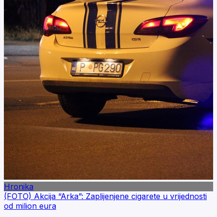
Hronika
(FOTO) Akcija “Arka”: Zaplijenjene cigarete u vrijednosti
od milion eura