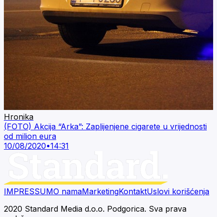
Hronika
(FOTO) Akcija “Arka”: Zaplijenjene cigarete u vrijednosti
od milion eura
10/08/2020
•
14:31
IMPRESSUM
O nama
Marketing
Kontakt
Uslovi korišćenja
2020 Standard Media d.o.o. Podgorica. Sva prava