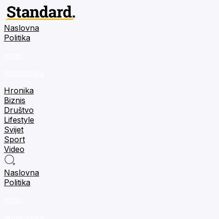
Naslovna
Politika
m:tel
tehnologija
Hronika
Biznis
Društvo
Lifestyle
Svijet
Sport
Video
Naslovna
Politika
m:tel
tehnologija