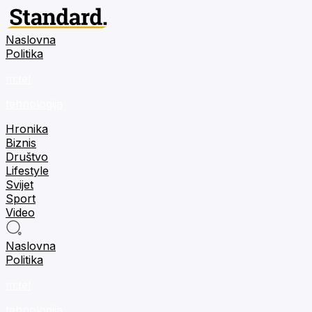
Naslovna
Politika
m:tel
tehnologija
Hronika
Biznis
Društvo
Lifestyle
Svijet
Sport
Video
Naslovna
Politika
m:tel
tehnologija