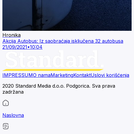
Hronika
Akcija Autobus: Iz saobraćaja isključena 32 autobusa
21/09/2021
•
10:04
IMPRESSUM
O nama
Marketing
Kontakt
Uslovi korišćenja
2020 Standard Media d.o.o. Podgorica. Sva prava
zadržana
Naslovna