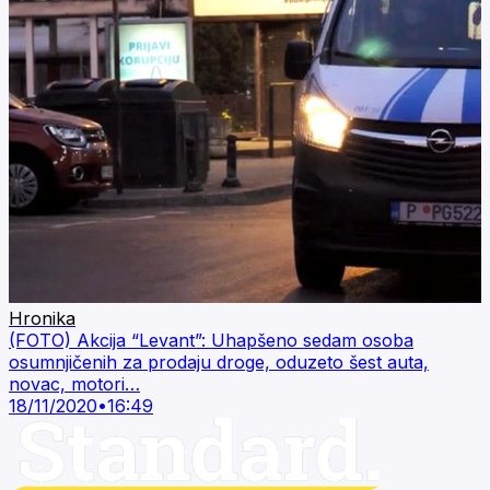
Hronika
(FOTO) Akcija “Levant”: Uhapšeno sedam osoba
osumnjičenih za prodaju droge, oduzeto šest auta,
novac, motori…
18/11/2020
•
16:49