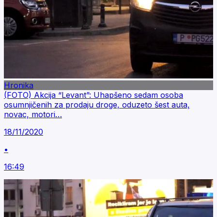
Hronika
(FOTO) Akcija “Levant”: Uhapšeno sedam osoba
osumnjičenih za prodaju droge, oduzeto šest auta,
novac, motori…
18/11/2020
•
16:49