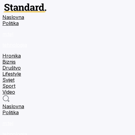
Naslovna
Politika
m:tel
tehnologija
Hronika
Biznis
Društvo
Lifestyle
Svijet
Sport
Video
Naslovna
Politika
m:tel
tehnologija