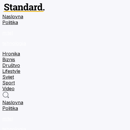
Naslovna
Politika
m:tel
tehnologija
Hronika
Biznis
Društvo
Lifestyle
Svijet
Sport
Video
Naslovna
Politika
m:tel
tehnologija