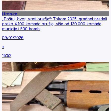
Hronika
„Poštuj život, vrati oružje“: Tokom 2025. građani predali
preko 4.100 komada oružja, više od 130.000 komada
municije i 500 bombi
09/01/2026
•
15:52