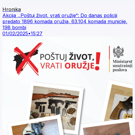
Hronika
Akcija ,,Poštuj život, vrati oružje“: Do danas policiji
predato 1896 komada oružja, 63.104 komada municije,
198 bombi
01/02/2025
•
15:27