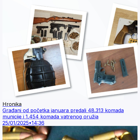
Hronika
Građani od početka januara predali 48.313 komada
municije i 1.454 komada vatrenog oružja
25/01/2025
•
14:36