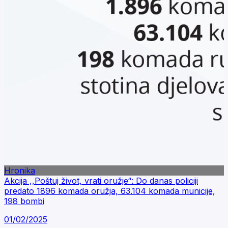
Hronika
Akcija ,,Poštuj život, vrati oružje“: Do danas policiji
predato 1896 komada oružja, 63.104 komada municije,
198 bombi
01/02/2025