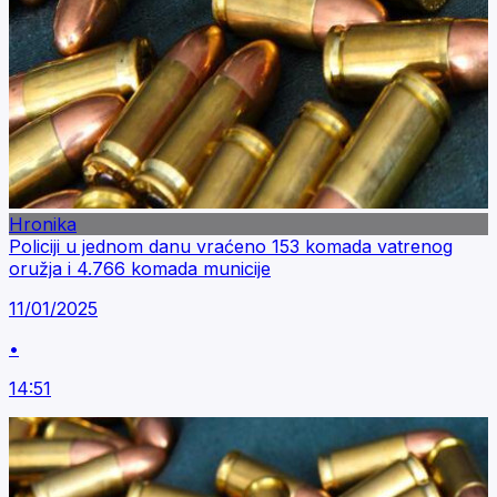
Hronika
Policiji u jednom danu vraćeno 153 komada vatrenog
oružja i 4.766 komada municije
11/01/2025
•
14:51