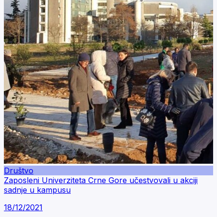
Društvo
Zaposleni Univerziteta Crne Gore učestvovali u akciji
sadnje u kampusu
18/12/2021