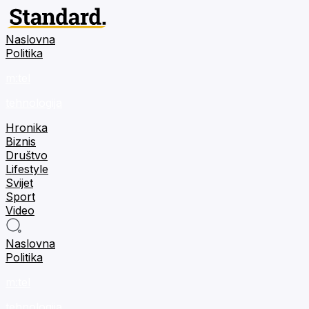
Naslovna
Politika
m:tel
tehnologija
Hronika
Biznis
Društvo
Lifestyle
Svijet
Sport
Video
Naslovna
Politika
m:tel
tehnologija