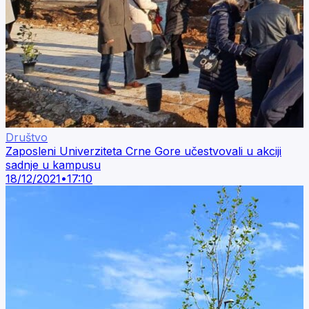
Društvo
Zaposleni Univerziteta Crne Gore učestvovali u akciji
sadnje u kampusu
18/12/2021
•
17:10