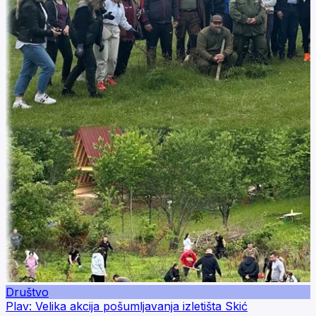
Društvo
Plav: Velika akcija pošumljavanja izletišta Skić