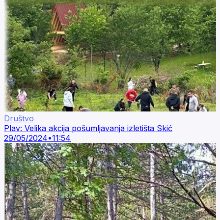
Društvo
Plav: Velika akcija pošumljavanja izletišta Skić
29/05/2024
•
11:54