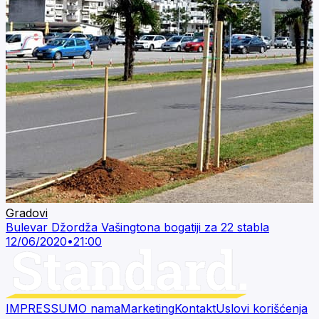
Gradovi
Bulevar Džordža Vašingtona bogatiji za 22 stabla
12/06/2020
•
21:00
IMPRESSUM
O nama
Marketing
Kontakt
Uslovi korišćenja