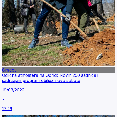
Gradovi
Odlična atmosfera na Gorici: Novih 250 sadnica i
sadržajan program obilježili ovu subotu
19/03/2022
•
17:26