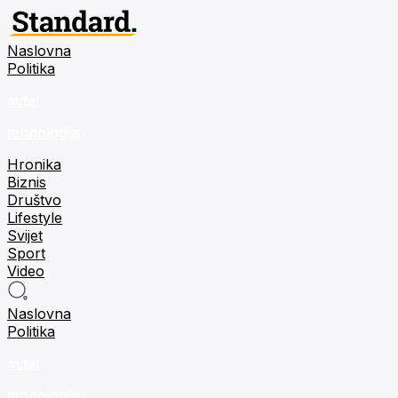
Naslovna
Politika
m:tel
tehnologija
Hronika
Biznis
Društvo
Lifestyle
Svijet
Sport
Video
Naslovna
Politika
m:tel
tehnologija