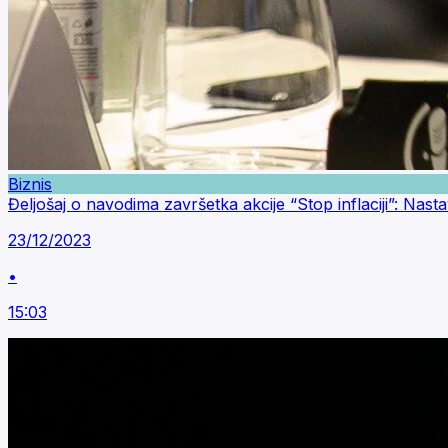
Biznis
Đeljošaj o navodima završetka akcije “Stop inflaciji”: Na
23/12/2023
•
15:03