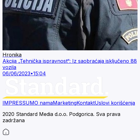
Hronika
Akcija „Tehnička ispravnost“: Iz saobraćaja isključeno 88
vozila
06/06/2023
•
15:04
IMPRESSUM
O nama
Marketing
Kontakt
Uslovi korišćenja
2020 Standard Media d.o.o. Podgorica. Sva prava
zadržana