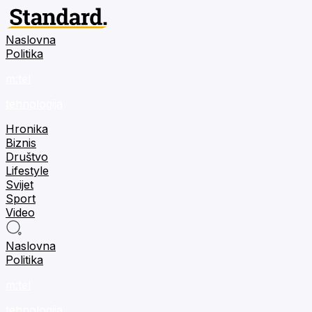
Naslovna
Politika
m:tel
tehnologija
Hronika
Biznis
Društvo
Lifestyle
Svijet
Sport
Video
Naslovna
Politika
m:tel
tehnologija