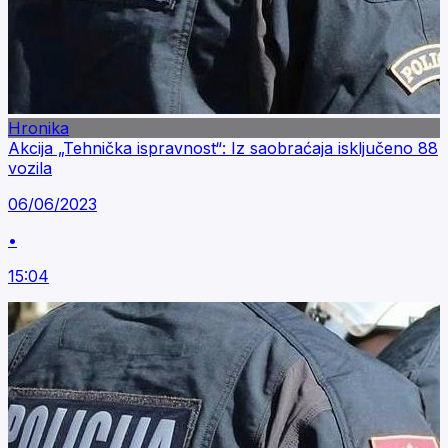
Hronika
Akcija „Tehnička ispravnost“: Iz saobraćaja isključeno 88
vozila
06/06/2023
•
15:04