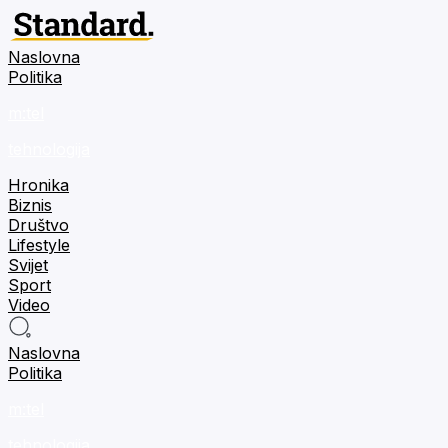
Naslovna
Politika
m:tel
tehnologija
Hronika
Biznis
Društvo
Lifestyle
Svijet
Sport
Video
Naslovna
Politika
m:tel
tehnologija