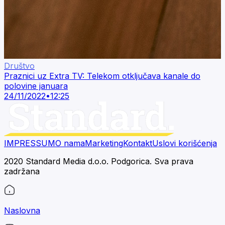
Društvo
Praznici uz Extra TV: Telekom otključava kanale do
polovine januara
24/11/2022
•
12:25
IMPRESSUM
O nama
Marketing
Kontakt
Uslovi korišćenja
2020 Standard Media d.o.o. Podgorica. Sva prava
zadržana
Naslovna