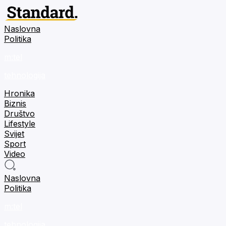
Naslovna
Politika
m:tel
tehnologija
Hronika
Biznis
Društvo
Lifestyle
Svijet
Sport
Video
Naslovna
Politika
m:tel
tehnologija