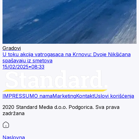
Gradovi
U toku akcija vatrogasaca na Krnovu: Dvoje Nikšićana
spašavaju iz smetova
15/02/2025
•
08:33
IMPRESSUM
O nama
Marketing
Kontakt
Uslovi korišćenja
2020 Standard Media d.o.o. Podgorica. Sva prava
zadržana
Naslovna