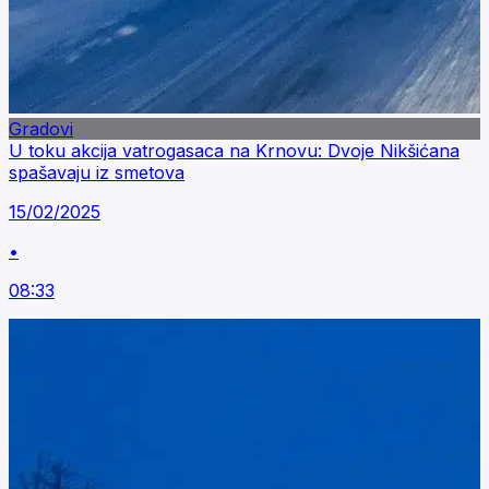
Gradovi
U toku akcija vatrogasaca na Krnovu: Dvoje Nikšićana
spašavaju iz smetova
15/02/2025
•
08:33