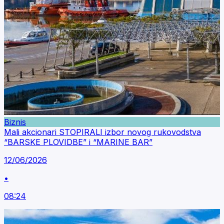
Biznis
Mali akcionari STOPIRALI izbor novog rukovodstva
“BARSKE PLOVIDBE” i “MARINE BAR”
12/06/2026
•
08:24