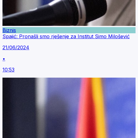
Biznis
Spajić: Pronašli smo rješenje za Institut Simo Milošević
21/06/2024
•
10:53