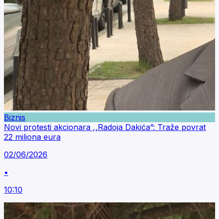
Biznis
Novi protesti akcionara ,,Radoja Dakića”: Traže povrat
22 miliona eura
02/06/2026
•
10:10