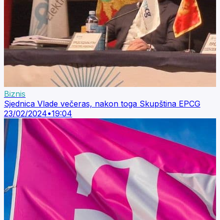
Biznis
Sjednica Vlade večeras, nakon toga Skupština EPCG
23/02/2024
•
19:04