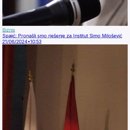
Biznis
Spajić: Pronašli smo rješenje za Institut Simo Milošević
21/06/2024
•
10:53