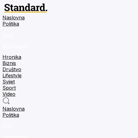
Naslovna
Politika
m:tel
tehnologija
Hronika
Biznis
Društvo
Lifestyle
Svijet
Sport
Video
Naslovna
Politika
m:tel
tehnologija