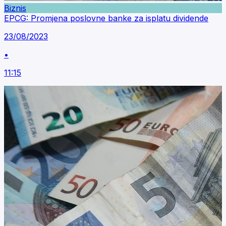
Biznis
EPCG: Promjena poslovne banke za isplatu dividende
23/08/2023
•
11:15