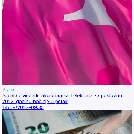
Biznis
Isplata dividende akcionarima Telekoma za poslovnu
2022. godinu počinje u petak
14/09/2023
•
09:35