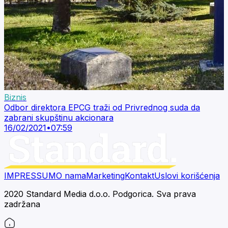
Biznis
Odbor direktora EPCG traži od Privrednog suda da
zabrani skupštinu akcionara
16/02/2021
•
07:59
IMPRESSUM
O nama
Marketing
Kontakt
Uslovi korišćenja
2020 Standard Media d.o.o. Podgorica. Sva prava
zadržana