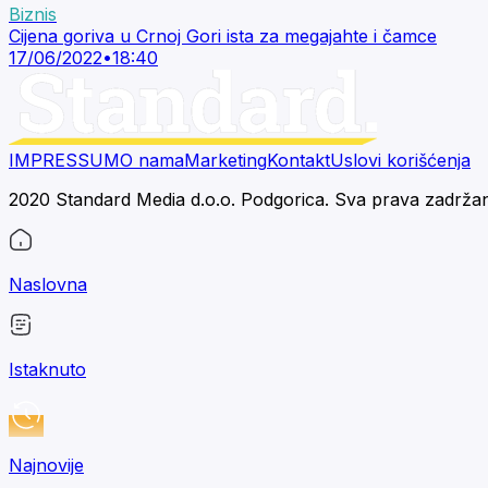
Biznis
Cijena goriva u Crnoj Gori ista za megajahte i čamce
17/06/2022
•
18:40
IMPRESSUM
O nama
Marketing
Kontakt
Uslovi korišćenja
2020 Standard Media d.o.o. Podgorica. Sva prava zadrža
Naslovna
Istaknuto
Najnovije