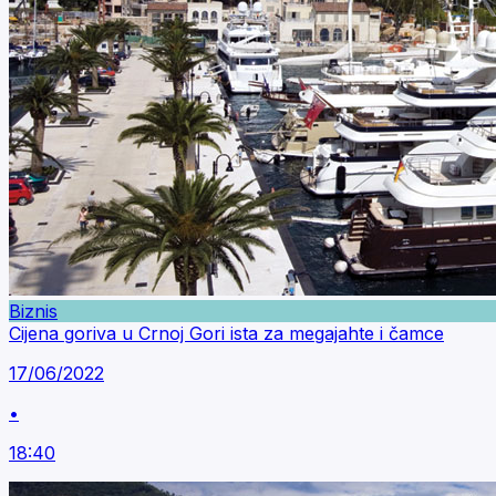
Biznis
Cijena goriva u Crnoj Gori ista za megajahte i čamce
17/06/2022
•
18:40