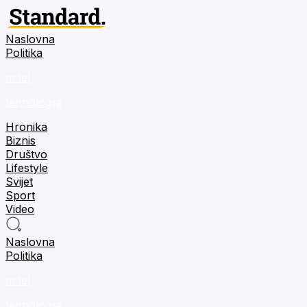
Naslovna
Politika
m:tel
tehnologija
Hronika
Biznis
Društvo
Lifestyle
Svijet
Sport
Video
Naslovna
Politika
m:tel
tehnologija