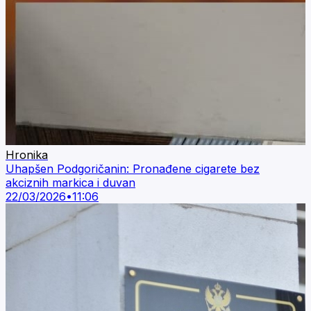
Hronika
Uhapšen Podgoričanin: Pronađene cigarete bez
akciznih markica i duvan
22/03/2026
•
11:06