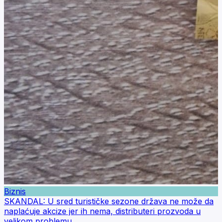
Biznis
SKANDAL: U sred turističke sezone država ne može da
naplaćuje akcize jer ih nema, distributeri prozvoda u
velikom problemu