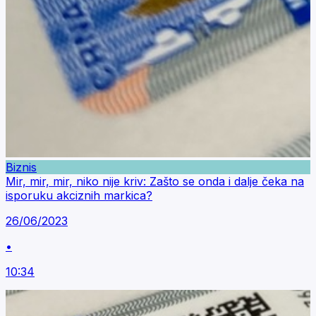
Biznis
Mir, mir, mir, niko nije kriv: Zašto se onda i dalje čeka na
isporuku akciznih markica?
26/06/2023
•
10:34