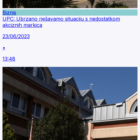
Biznis
UPC: Ubrzano rješavamo situaciju s nedostatkom
akciznih markica
23/06/2023
•
13:48