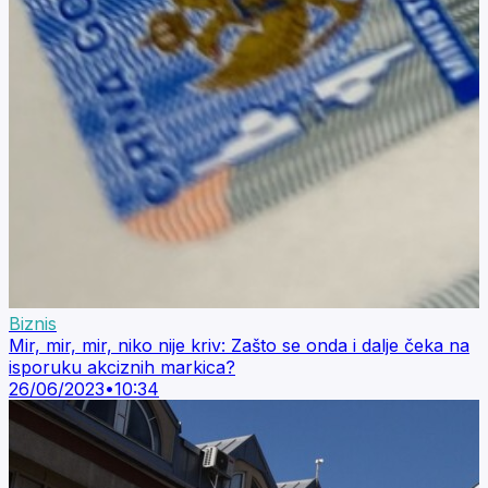
Biznis
Mir, mir, mir, niko nije kriv: Zašto se onda i dalje čeka na
isporuku akciznih markica?
26/06/2023
•
10:34