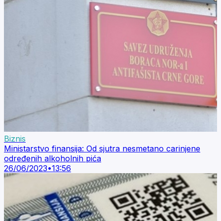
Biznis
Ministarstvo finansija: Od sjutra nesmetano carinjene
određenih alkoholnih pića
26/06/2023
•
13:56