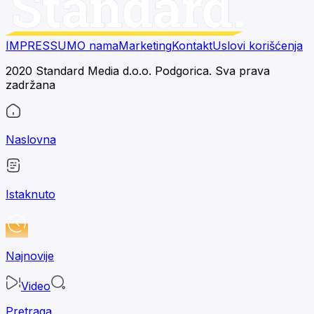
IMPRESSUM
O nama
Marketing
Kontakt
Uslovi korišćenja
2020 Standard Media d.o.o. Podgorica. Sva prava
zadržana
Naslovna
Istaknuto
Najnovije
Video
Pretraga