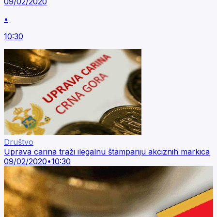
09/02/2020
•
10:30
Društvo
Uprava carina traži ilegalnu štampariju akciznih markica
09/02/2020
•
10:30