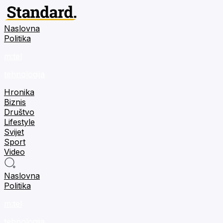
Naslovna
Politika
m:tel
tehnologija
Hronika
Biznis
Društvo
Lifestyle
Svijet
Sport
Video
Naslovna
Politika
m:tel
tehnologija