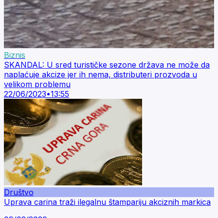
Biznis
SKANDAL: U sred turističke sezone država ne može da
naplaćuje akcize jer ih nema, distributeri prozvoda u
velikom problemu
22/06/2023
•
13:55
Društvo
Uprava carina traži ilegalnu štampariju akciznih markica