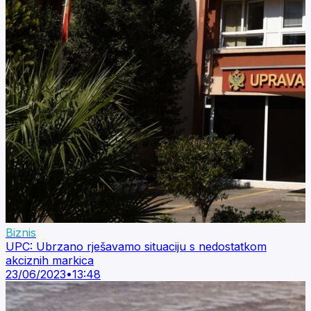
Biznis
UPC: Ubrzano rješavamo situaciju s nedostatkom
akciznih markica
23/06/2023
•
13:48