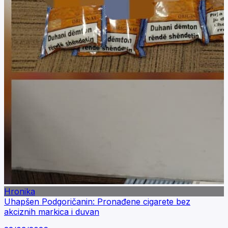
Hronika
Uhapšen Podgoričanin: Pronađene cigarete bez
akciznih markica i duvan