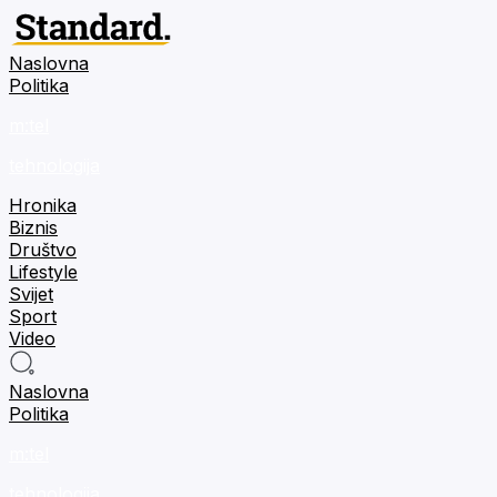
Naslovna
Politika
m:tel
tehnologija
Hronika
Biznis
Društvo
Lifestyle
Svijet
Sport
Video
Naslovna
Politika
m:tel
tehnologija