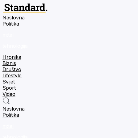
Naslovna
Politika
m:tel
tehnologija
Hronika
Biznis
Društvo
Lifestyle
Svijet
Sport
Video
Naslovna
Politika
m:tel
tehnologija