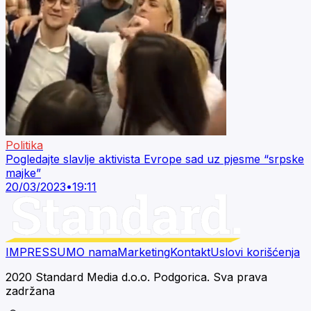
Politika
Pogledajte slavlje aktivista Evrope sad uz pjesme “srpske
majke”
20/03/2023
•
19:11
IMPRESSUM
O nama
Marketing
Kontakt
Uslovi korišćenja
2020 Standard Media d.o.o. Podgorica. Sva prava
zadržana