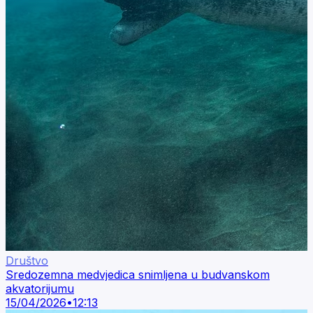
Društvo
Sredozemna medvjedica snimljena u budvanskom
akvatorijumu
15/04/2026
•
12:13