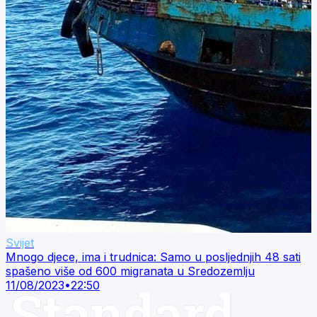
Svijet
Mnogo djece, ima i trudnica: Samo u posljednjih 48 sati
spašeno više od 600 migranata u Sredozemlju
11/08/2023
•
22:50