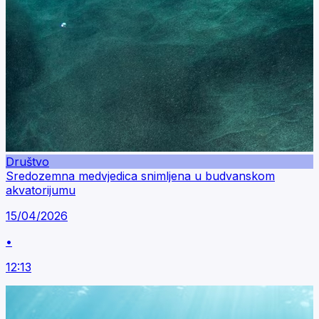
Društvo
Sredozemna medvjedica snimljena u budvanskom
akvatorijumu
15/04/2026
•
12:13