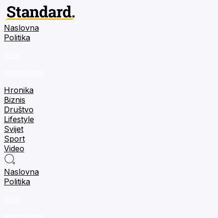
Naslovna
Politika
m:tel
tehnologija
Hronika
Biznis
Društvo
Lifestyle
Svijet
Sport
Video
Naslovna
Politika
m:tel
tehnologija