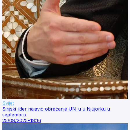
Svijet
Sirijski lider najavio obraćanje UN-u u Njujorku u
septembru
25/08/2025
•
18:16