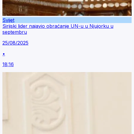
Svijet
Sirijski lider najavio obraćanje UN-u u Njujorku u
septembru
25/08/2025
•
18:16