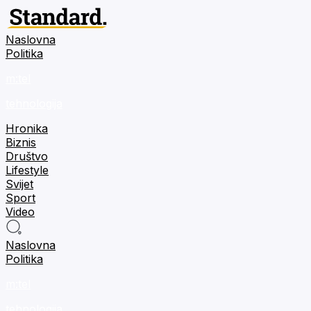
Naslovna
Politika
m:tel
tehnologija
Hronika
Biznis
Društvo
Lifestyle
Svijet
Sport
Video
Naslovna
Politika
m:tel
tehnologija