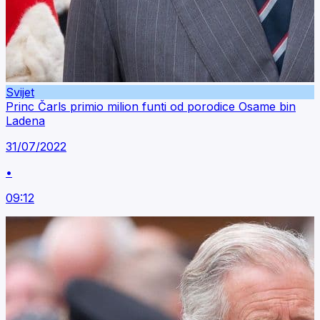
Svijet
Princ Čarls primio milion funti od porodice Osame bin
Ladena
31/07/2022
•
09:12