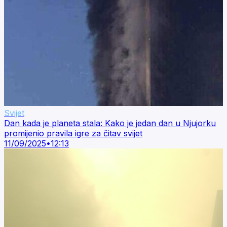
Svijet
Dan kada je planeta stala: Kako je jedan dan u Njujorku
promijenio pravila igre za čitav svijet
11/09/2025
•
12:13