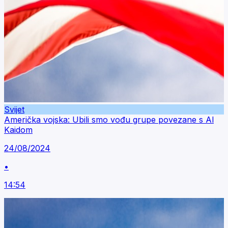
Svijet
Američka vojska: Ubili smo vođu grupe povezane s Al
Kaidom
24/08/2024
•
14:54