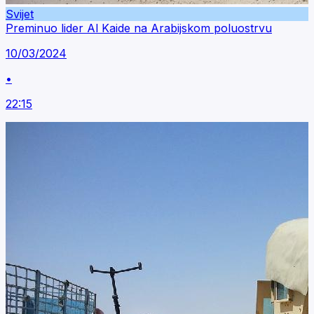
Svijet
Preminuo lider Al Kaide na Arabijskom poluostrvu
10/03/2024
•
22:15