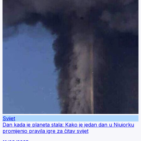
Svijet
Dan kada je planeta stala: Kako je jedan dan u Njujorku
promijenio pravila igre za čitav svijet