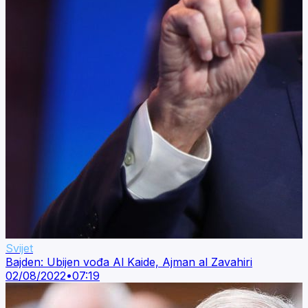
Svijet
Bajden: Ubijen vođa Al Kaide, Ajman al Zavahiri
02/08/2022
•
07:19