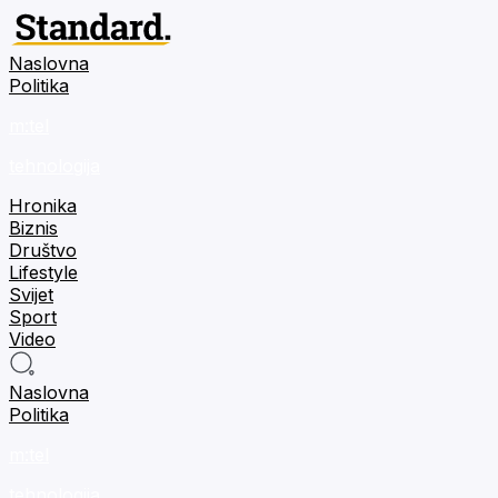
Naslovna
Politika
m:tel
tehnologija
Hronika
Biznis
Društvo
Lifestyle
Svijet
Sport
Video
Naslovna
Politika
m:tel
tehnologija