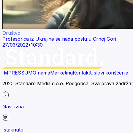
Društvo
Profesorica iz Ukrajine se nada poslu u Crnoj Gori
27/03/2022
•
10:30
IMPRESSUM
O nama
Marketing
Kontakt
Uslovi korišćenja
2020 Standard Media d.o.o. Podgorica. Sva prava zadrža
Naslovna
Istaknuto