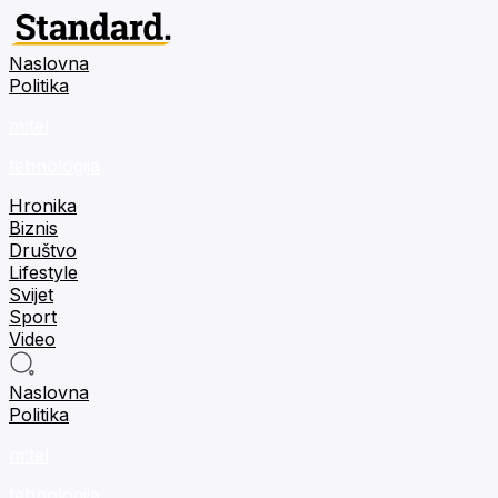
Naslovna
Politika
m:tel
tehnologija
Hronika
Biznis
Društvo
Lifestyle
Svijet
Sport
Video
Naslovna
Politika
m:tel
tehnologija