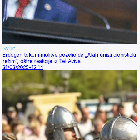
Svijet
Erdogan tokom molitve poželio da „Alah uništi cionistički
režim“, oštre reakcije iz Tel Aviva
31/03/2025
•
12:14