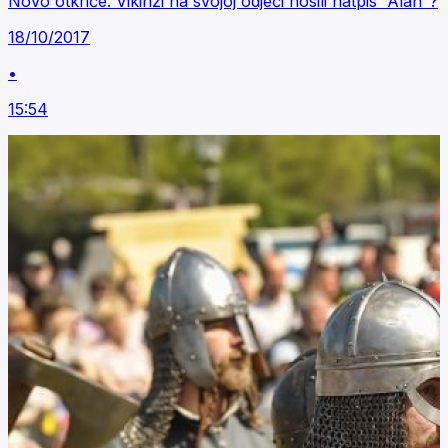
Novo otkriće: Vikinzi na svojoj odjeći nosili natpis “Alah”?
18/10/2017
•
15:54