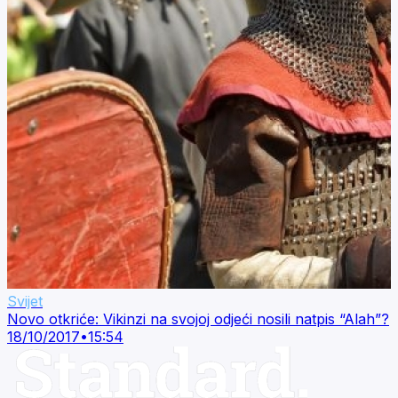
Svijet
Novo otkriće: Vikinzi na svojoj odjeći nosili natpis “Alah”?
18/10/2017
•
15:54