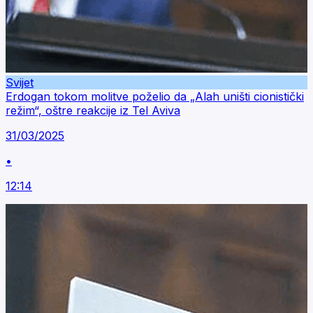
Svijet
Erdogan tokom molitve poželio da „Alah uništi cionistički
režim“, oštre reakcije iz Tel Aviva
31/03/2025
•
12:14