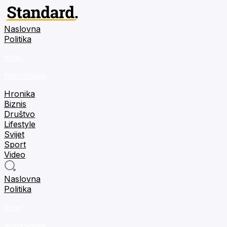
Naslovna
Politika
m:tel
tehnologija
Hronika
Biznis
Društvo
Lifestyle
Svijet
Sport
Video
Naslovna
Politika
m:tel
tehnologija