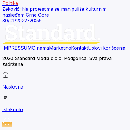
Politika
Zeković: Na protestima se manipuliše kulturnim
nasljeđem Crne Gore
30/01/2022
•
20:56
IMPRESSUM
O nama
Marketing
Kontakt
Uslovi korišćenja
2020 Standard Media d.o.o. Podgorica. Sva prava
zadržana
Naslovna
Istaknuto