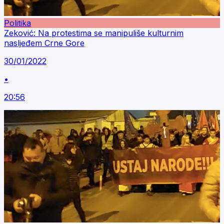
Politika
Zeković: Na protestima se manipuliše kulturnim
nasljeđem Crne Gore
30/01/2022
•
20:56