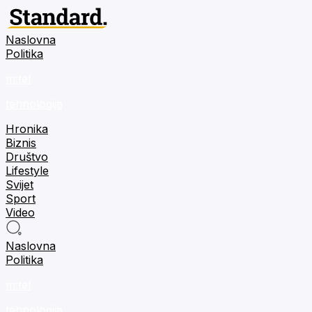
Naslovna
Politika
m:tel
tehnologija
Hronika
Biznis
Društvo
Lifestyle
Svijet
Sport
Video
Naslovna
Politika
m:tel
tehnologija