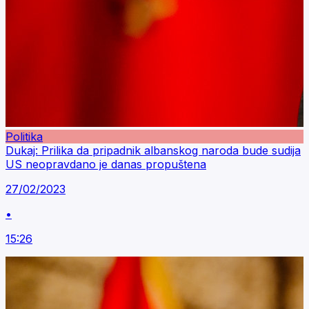
Politika
Dukaj: Prilika da pripadnik albanskog naroda bude sudija
US neopravdano je danas propuštena
27/02/2023
•
15:26