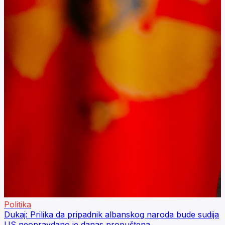
Politika
Dukaj: Prilika da pripadnik albanskog naroda bude sudija
US neopravdano je danas propuštena