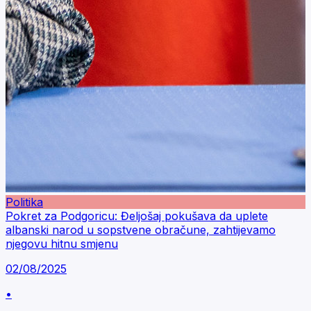
Politika
Pokret za Podgoricu: Đeljošaj pokušava da uplete
albanski narod u sopstvene obračune, zahtijevamo
njegovu hitnu smjenu
02/08/2025
•