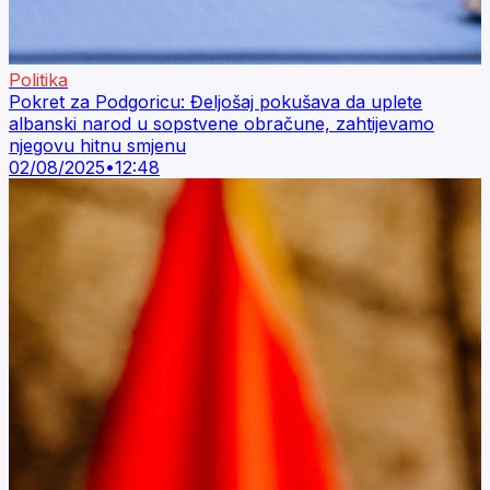
Politika
Pokret za Podgoricu: Đeljošaj pokušava da uplete
albanski narod u sopstvene obračune, zahtijevamo
njegovu hitnu smjenu
02/08/2025
•
12:48