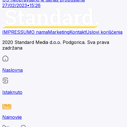
27/02/2023
•
15:26
IMPRESSUM
O nama
Marketing
Kontakt
Uslovi korišćenja
2020 Standard Media d.o.o. Podgorica. Sva prava
zadržana
Naslovna
Istaknuto
Najnovije