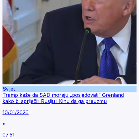
Svijet
Tramp kaže da SAD moraju „posjedovati“ Grenland
kako bi spriječili Rusiju i Kinu da ga preuzmu
10/01/2026
•
07:51