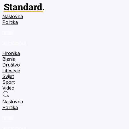
Naslovna
Politika
m:tel
tehnologija
Hronika
Biznis
Društvo
Lifestyle
Svijet
Sport
Video
Naslovna
Politika
m:tel
tehnologija