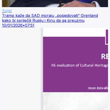
Svijet
Tramp kaže da SAD moraju „posjedovati“ Grenland
kako bi spriječili Rusiju i Kinu da ga preuzmu
10/01/2026
•
07:51