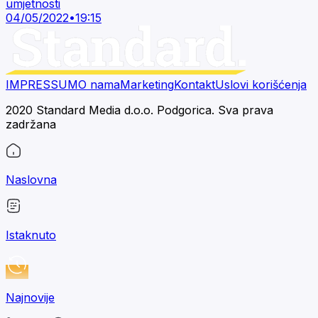
umjetnosti
04/05/2022
•
19:15
IMPRESSUM
O nama
Marketing
Kontakt
Uslovi korišćenja
2020 Standard Media d.o.o. Podgorica. Sva prava
zadržana
Naslovna
Istaknuto
Najnovije