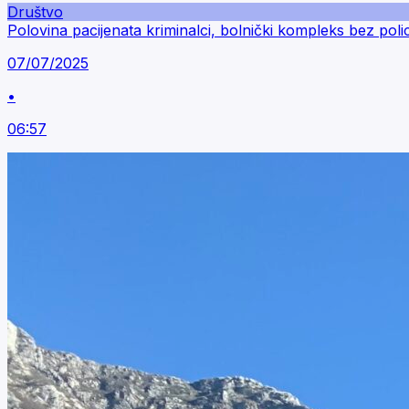
Društvo
Polovina pacijenata kriminalci, bolnički kompleks bez poli
07/07/2025
•
06:57