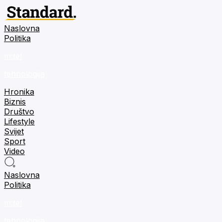
Naslovna
Politika
m:tel
tehnologija
Hronika
Biznis
Društvo
Lifestyle
Svijet
Sport
Video
Naslovna
Politika
m:tel
tehnologija