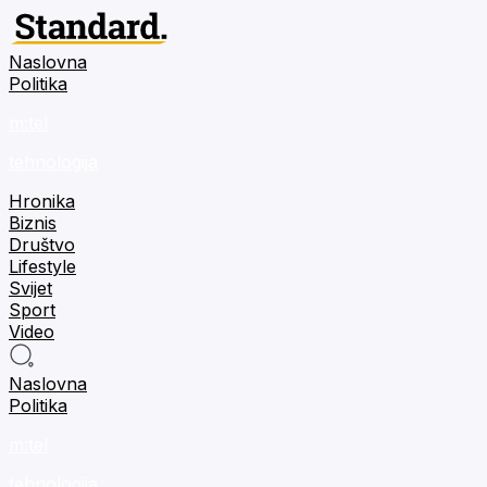
Naslovna
Politika
m:tel
tehnologija
Hronika
Biznis
Društvo
Lifestyle
Svijet
Sport
Video
Naslovna
Politika
m:tel
tehnologija