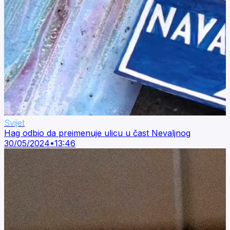
Svijet
Hag odbio da preimenuje ulicu u čast Nevaljnog
30/05/2024
•
13:46