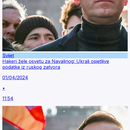
Svijet
Hakeri žele osvetu za Navaljnog: Ukrali osjetljive
podatke iz ruskog zatvora
01/04/2024
•
11:54