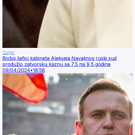
Svijet
Bivšoj šefici kabineta Alekseja Navaljnog ruski sud
produžio zatvorsku kaznu sa 7,5 na 9,5 godina
09/04/2024
•
18:58