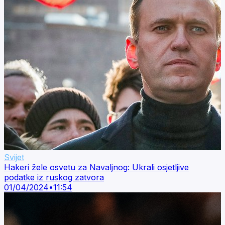
Svijet
Hakeri žele osvetu za Navaljnog: Ukrali osjetljive
podatke iz ruskog zatvora
01/04/2024
•
11:54