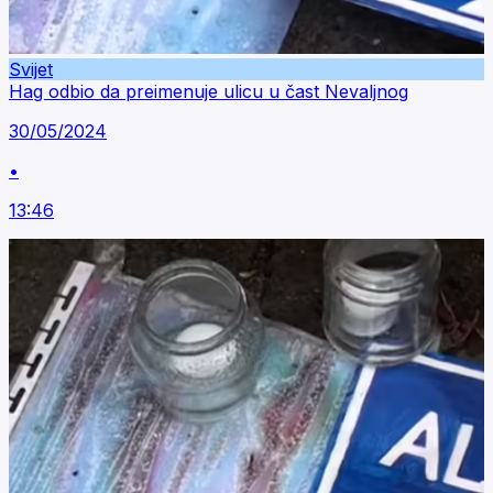
Svijet
Hag odbio da preimenuje ulicu u čast Nevaljnog
30/05/2024
•
13:46