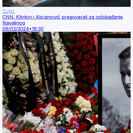
Svijet
CNN: Klinton i Abramovič pregovarali za oslobađanje
Navaljnog
09/03/2024
•
18:30