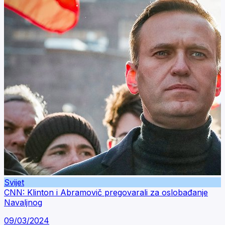
Svijet
CNN: Klinton i Abramovič pregovarali za oslobađanje
Navaljnog
09/03/2024