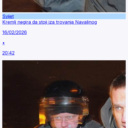
Svijet
Kremlj negira da stoji iza trovanja Navaljnog
16/02/2026
•
20:42