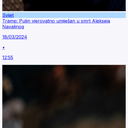
Svijet
Tramp: Putin vjerovatno umiješan u smrt Alekseja
Navaljnog
18/03/2024
•
12:55