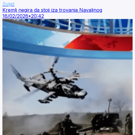
Svijet
Kremlj negira da stoji iza trovanja Navaljnog
16/02/2026
•
20:42