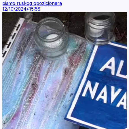
pismo ruskog opozicionara
12/10/2024
•
15:56