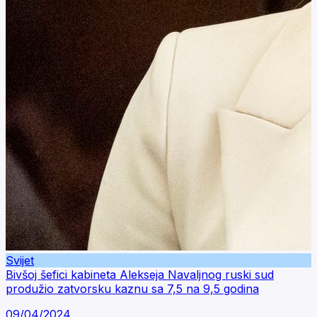
Svijet
Bivšoj šefici kabineta Alekseja Navaljnog ruski sud
produžio zatvorsku kaznu sa 7,5 na 9,5 godina
09/04/2024