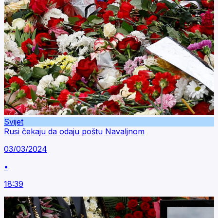
Svijet
Rusi čekaju da odaju poštu Navaljnom
03/03/2024
•
18:39