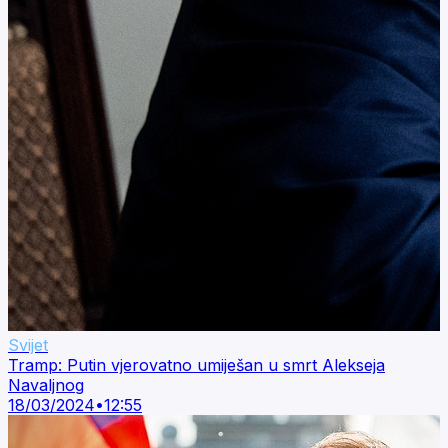
Svijet
Tramp: Putin vjerovatno umiješan u smrt Alekseja
Navaljnog
18/03/2024
•
12:55