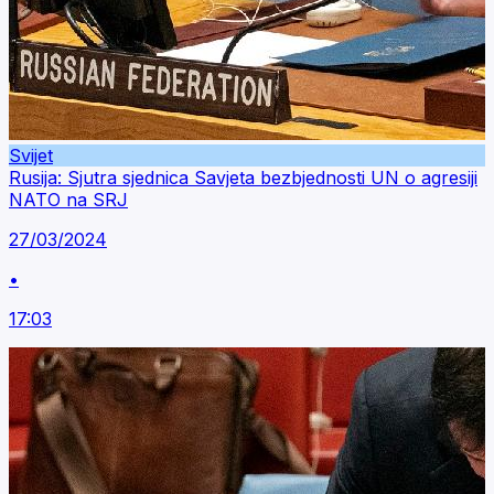
Svijet
Rusija: Sjutra sjednica Savjeta bezbjednosti UN o agresiji
NATO na SRJ
27/03/2024
•
17:03