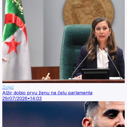
Svijet
Alžir dobio prvu ženu na čelu parlamenta
29/07/2026
•
14:03