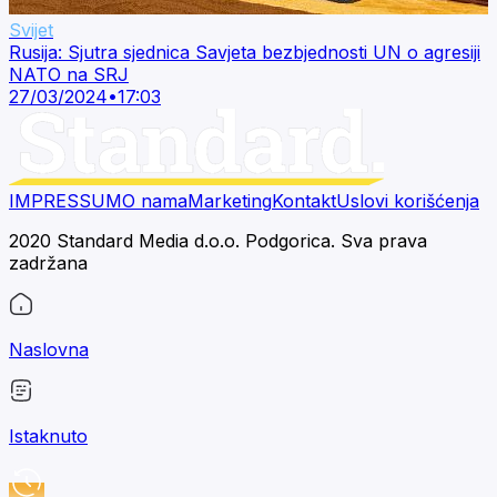
Svijet
Rusija: Sjutra sjednica Savjeta bezbjednosti UN o agresiji
NATO na SRJ
27/03/2024
•
17:03
IMPRESSUM
O nama
Marketing
Kontakt
Uslovi korišćenja
2020 Standard Media d.o.o. Podgorica. Sva prava
zadržana
Naslovna
Istaknuto