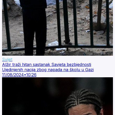
Svijet
Alžir traži hitan sastanak Savjeta bezbjednosti
Ujedinjenih nacija zbog napada na školu u Gazi
11/08/2024
•
10:26