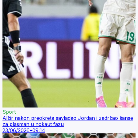
Sport
Alžir nakon preokreta savladao Jordan i zadržao šanse
za plasman u nokaut fazu
23/06/2026
•
09:14