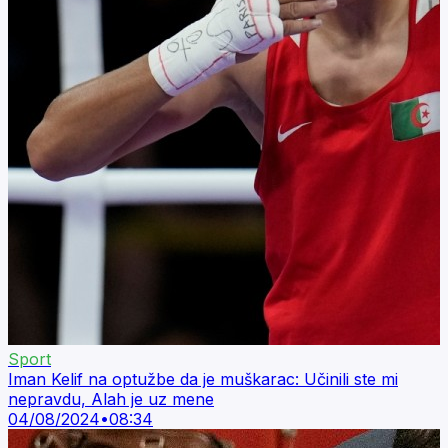
Sport
Iman Kelif na optužbe da je muškarac: Učinili ste mi
nepravdu, Alah je uz mene
04/08/2024
•
08:34