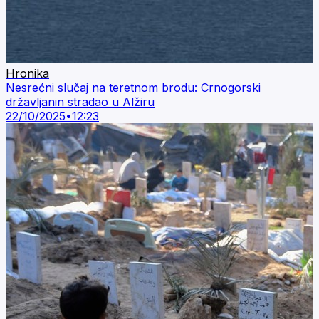
Hronika
Nesrećni slučaj na teretnom brodu: Crnogorski
državljanin stradao u Alžiru
22/10/2025
•
12:23