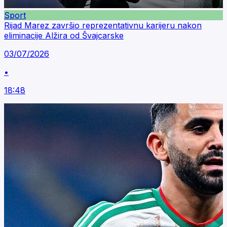
Sport
Rijad Marez završio reprezentativnu karijeru nakon
eliminacije Alžira od Švajcarske
03/07/2026
•
18:48