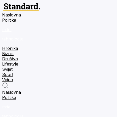
Naslovna
Politika
m:tel
tehnologija
Hronika
Biznis
Društvo
Lifestyle
Svijet
Sport
Video
Naslovna
Politika
m:tel
tehnologija