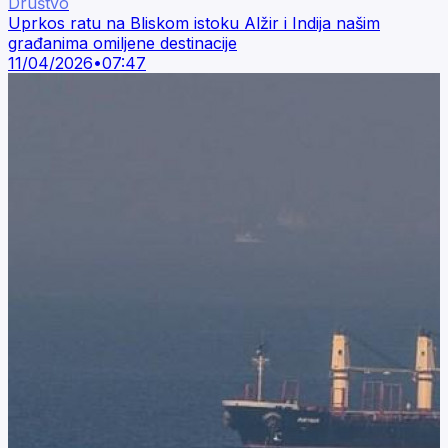
Društvo
Uprkos ratu na Bliskom istoku Alžir i Indija našim
građanima omiljene destinacije
11/04/2026
•
07:47