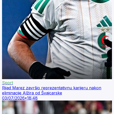
Sport
Rijad Marez završio reprezentativnu karijeru nakon
eliminacije Alžira od Švajcarske
03/07/2026
•
18:48