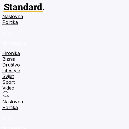
Naslovna
Politika
m:tel
tehnologija
Hronika
Biznis
Društvo
Lifestyle
Svijet
Sport
Video
Naslovna
Politika
m:tel
tehnologija