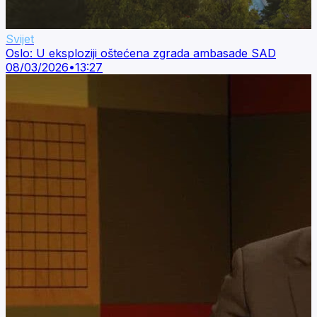
Svijet
Oslo: U eksploziji oštećena zgrada ambasade SAD
08/03/2026
•
13:27