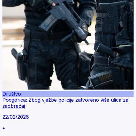
Društvo
Podgorica: Zbog vježbe policije zatvoreno više ulica za
saobraćaj
22/02/2026
•