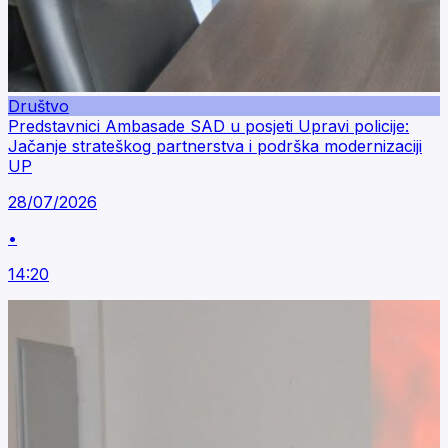
Društvo
Predstavnici Ambasade SAD u posjeti Upravi policije:
Jačanje strateškog partnerstva i podrška modernizaciji
UP
28/07/2026
•
14:20