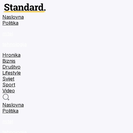
Naslovna
Politika
m:tel
tehnologija
Hronika
Biznis
Društvo
Lifestyle
Svijet
Sport
Video
Naslovna
Politika
m:tel
tehnologija