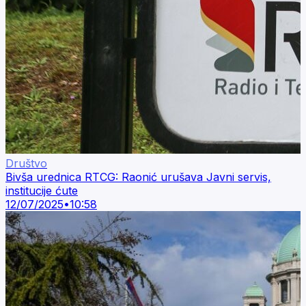
Društvo
Bivša urednica RTCG: Raonić urušava Javni servis,
institucije ćute
12/07/2025
•
10:58