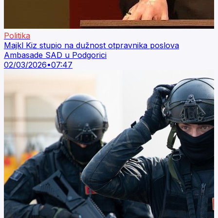
Politika
Majkl Kiz stupio na dužnost otpravnika poslova
Ambasade SAD u Podgorici
02/03/2026
•
07:47