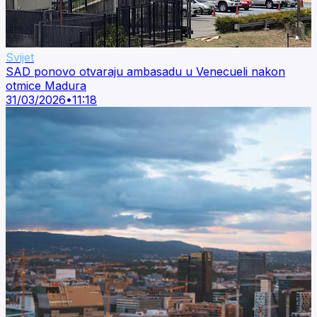
Svijet
SAD ponovo otvaraju ambasadu u Venecueli nakon
otmice Madura
31/03/2026
•
11:18