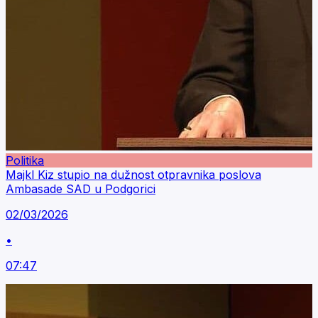
Politika
Majkl Kiz stupio na dužnost otpravnika poslova
Ambasade SAD u Podgorici
02/03/2026
•
07:47