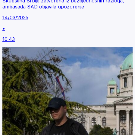
Skupština Srbije zatvorena iz bezbjednosnih razloga,
ambasada SAD objavila upozorenje
14/03/2025
•
10:43