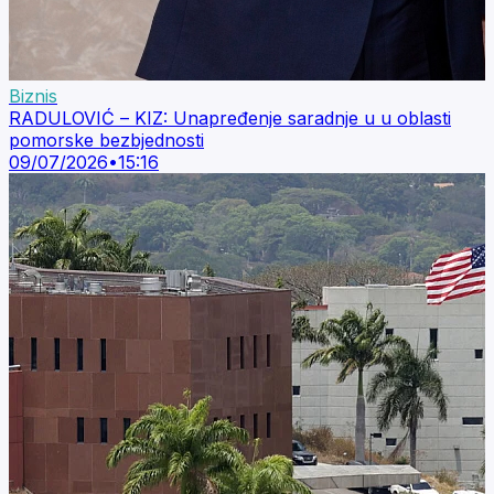
Biznis
RADULOVIĆ – KIZ: Unapređenje saradnje u u oblasti
pomorske bezbjednosti
09/07/2026
•
15:16