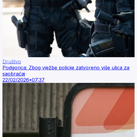
Društvo
Podgorica: Zbog vježbe policije zatvoreno više ulica za
saobraćaj
22/02/2026
•
07:37