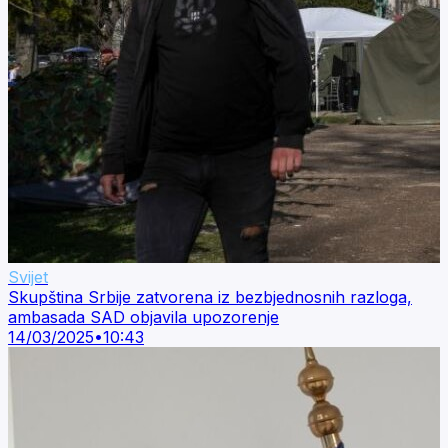
Svijet
Skupština Srbije zatvorena iz bezbjednosnih razloga,
ambasada SAD objavila upozorenje
14/03/2025
•
10:43