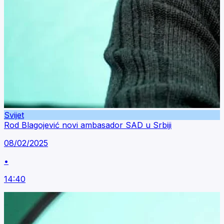
Svijet
Rod Blagojević novi ambasador SAD u Srbiji
08/02/2025
•
14:40