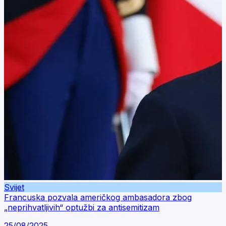
Svijet
Francuska pozvala američkog ambasadora zbog
„neprihvatljivih“ optužbi za antisemitizam
25/08/2025