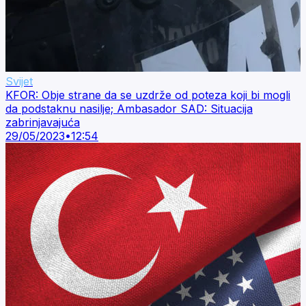
Svijet
KFOR: Obje strane da se uzdrže od poteza koji bi mogli
da podstaknu nasilje; Ambasador SAD: Situacija
zabrinjavajuća
29/05/2023
•
12:54