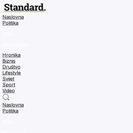
Naslovna
Politika
m:tel
tehnologija
Hronika
Biznis
Društvo
Lifestyle
Svijet
Sport
Video
Naslovna
Politika
m:tel
tehnologija