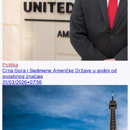
Politika
Crna Gora i Sjedinjene Američke Države u godini od
posebnog značaja
31/03/2026
•
07:56