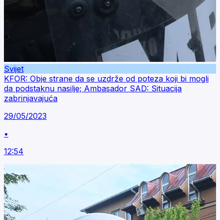
Svijet
KFOR: Obje strane da se uzdrže od poteza koji bi mogli
da podstaknu nasilje; Ambasador SAD: Situacija
zabrinjavajuća
29/05/2023
•
12:54