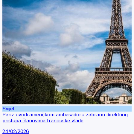
Svijet
Pariz uvodi američkom ambasadoru zabranu direktnog
pristupa članovima francuske vlade
24/02/2026