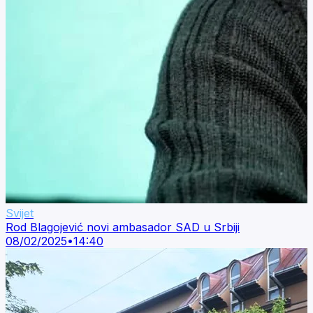
Svijet
Rod Blagojević novi ambasador SAD u Srbiji
08/02/2025
•
14:40