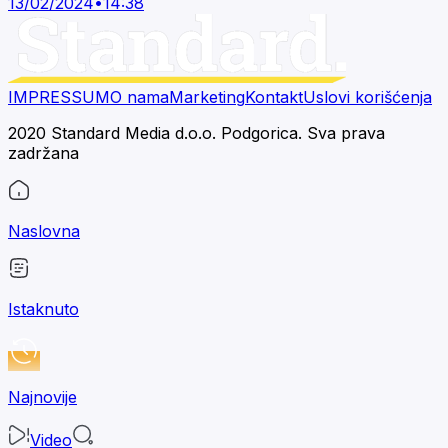
13/02/2024
•
14:38
IMPRESSUM
O nama
Marketing
Kontakt
Uslovi korišćenja
2020 Standard Media d.o.o. Podgorica. Sva prava
zadržana
Naslovna
Istaknuto
Najnovije
Video