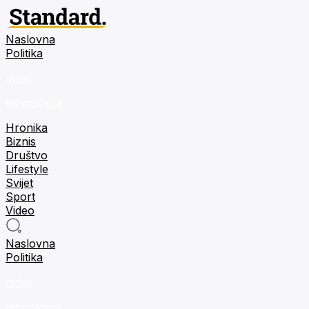
Naslovna
Politika
m:tel
tehnologija
Hronika
Biznis
Društvo
Lifestyle
Svijet
Sport
Video
Naslovna
Politika
m:tel
tehnologija