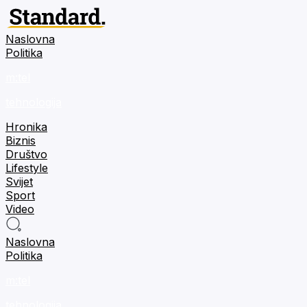
Naslovna
Politika
m:tel
tehnologija
Hronika
Biznis
Društvo
Lifestyle
Svijet
Sport
Video
Naslovna
Politika
m:tel
tehnologija