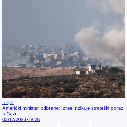
Svijet
Američki ministar odbrane: Izrael rizikuje strateški poraz
u Gazi
03/12/2023
•
18:28