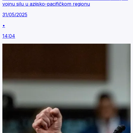
vojnu silu u azijsko-pacifičkom regionu
31/05/2025
•
14:04