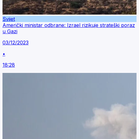
Svijet
Američki ministar odbrane: Izrael rizikuje strateški poraz
u Gazi
03/12/2023
•
18:28