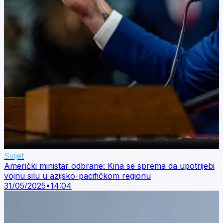
Svijet
Američki ministar odbrane: Kina se sprema da upotrijebi
vojnu silu u azijsko-pacifičkom regionu
31/05/2025
•
14:04