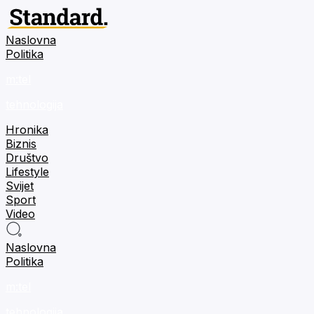
Naslovna
Politika
m:tel
tehnologija
Hronika
Biznis
Društvo
Lifestyle
Svijet
Sport
Video
Naslovna
Politika
m:tel
tehnologija