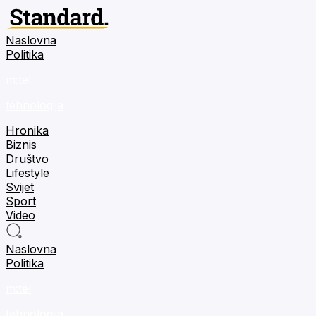
Naslovna
Politika
m:tel
tehnologija
Hronika
Biznis
Društvo
Lifestyle
Svijet
Sport
Video
Naslovna
Politika
m:tel
tehnologija