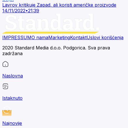
Lavrov kritikuje Zapad, ali koristi američke proizvode
14/11/2022
•
21:39
IMPRESSUM
O nama
Marketing
Kontakt
Uslovi korišćenja
2020 Standard Media d.o.o. Podgorica. Sva prava
zadržana
Naslovna
Istaknuto
Najnovije