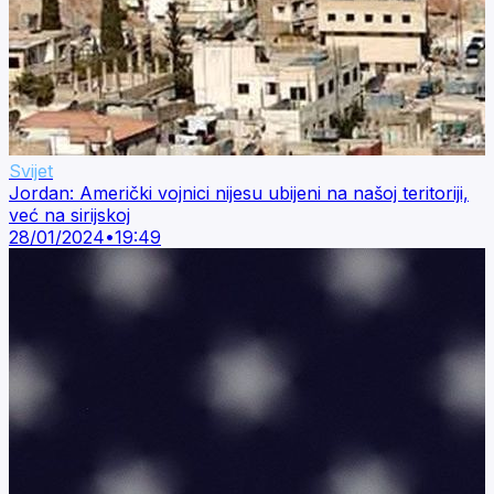
Svijet
Jordan: Američki vojnici nijesu ubijeni na našoj teritoriji,
već na sirijskoj
28/01/2024
•
19:49