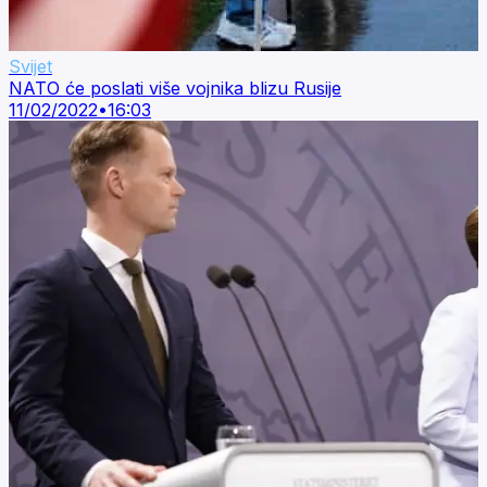
Svijet
NATO će poslati više vojnika blizu Rusije
11/02/2022
•
16:03