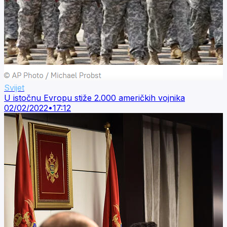
Svijet
U istočnu Evropu stiže 2.000 američkih vojnika
02/02/2022
•
17:12