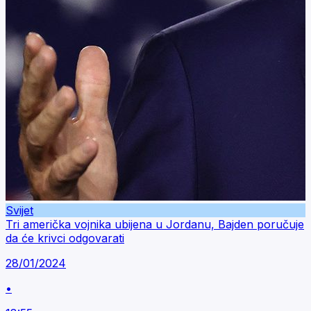
Svijet
Tri američka vojnika ubijena u Jordanu, Bajden poručuje
da će krivci odgovarati
28/01/2024
•