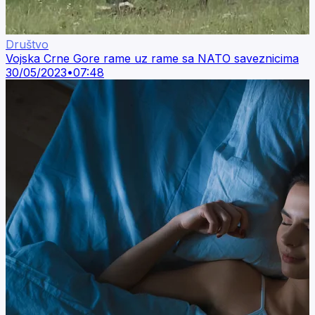
Društvo
Vojska Crne Gore rame uz rame sa NATO saveznicima
30/05/2023
•
07:48