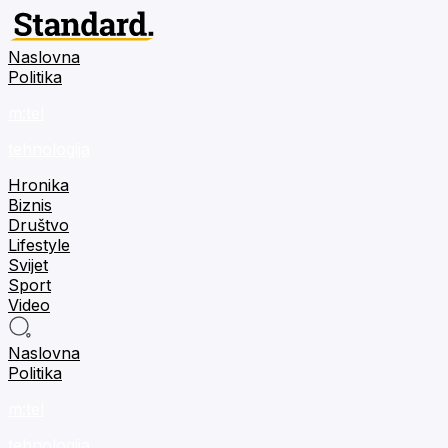
Naslovna
Politika
m:tel
tehnologija
Hronika
Biznis
Društvo
Lifestyle
Svijet
Sport
Video
Naslovna
Politika
m:tel
tehnologija