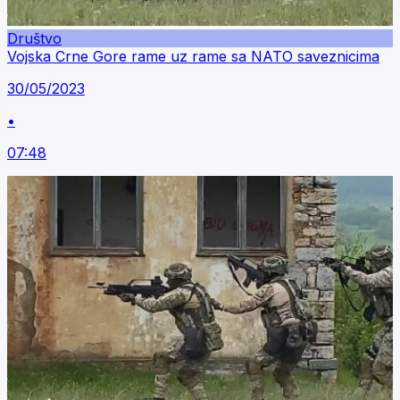
Društvo
Vojska Crne Gore rame uz rame sa NATO saveznicima
30/05/2023
•
07:48