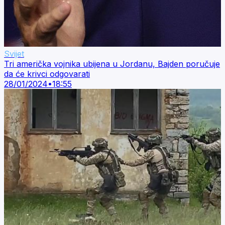
Svijet
Tri američka vojnika ubijena u Jordanu, Bajden poručuje
da će krivci odgovarati
28/01/2024
•
18:55