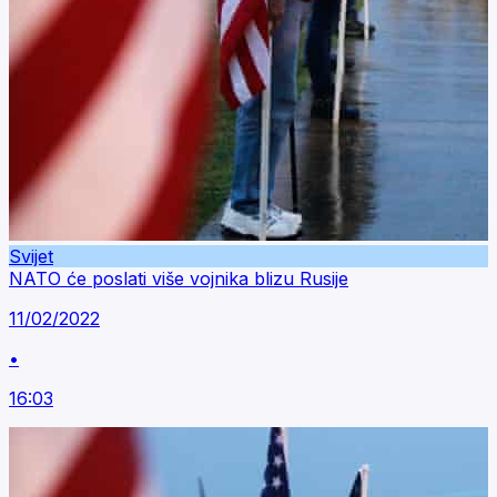
Svijet
NATO će poslati više vojnika blizu Rusije
11/02/2022
•
16:03