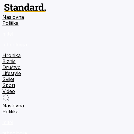
Naslovna
Politika
m:tel
tehnologija
Hronika
Biznis
Društvo
Lifestyle
Svijet
Sport
Video
Naslovna
Politika
m:tel
tehnologija