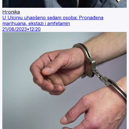
Hronika
U Ulcinju uhapšeno sedam osoba: Pronađena
marihuana, ekstazi i amfetamin
21/08/2023
•
12:20