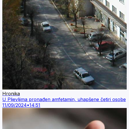
Hronika
U Pljevljima pronađen amfetamin, uhapšene četiri osobe
11/09/2024
•
14:51