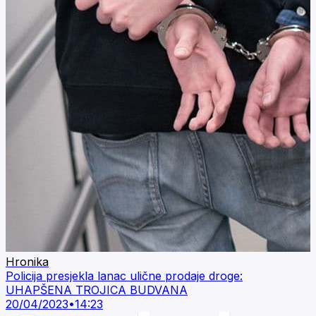
Hronika
Policija presjekla lanac ulične prodaje droge:
UHAPŠENA TROJICA BUDVANA
20/04/2023
•
14:23