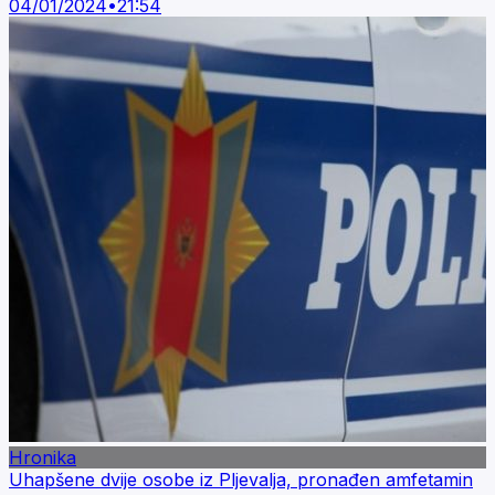
04/01/2024
•
21:54
Hronika
Uhapšene dvije osobe iz Pljevalja, pronađen amfetamin