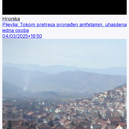
Hronika
Pljevlja: Tokom pretresa pronađen amfetamin, uhapšena
jedna osoba
04/03/2025
•
16:50