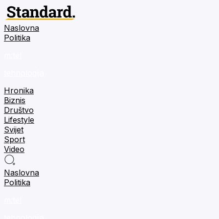
Naslovna
Politika
m:tel
tehnologija
Hronika
Biznis
Društvo
Lifestyle
Svijet
Sport
Video
Naslovna
Politika
m:tel
tehnologija