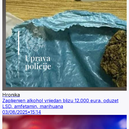
Hronika
Zaplijenjen alkohol vrijedan blizu 12.000 eura, oduzet
LSD, amfetamin, marihuana
03/08/2025
•
15:14