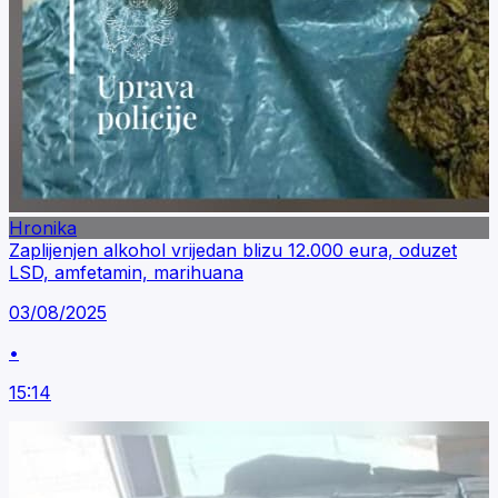
Hronika
Zaplijenjen alkohol vrijedan blizu 12.000 eura, oduzet
LSD, amfetamin, marihuana
03/08/2025
•
15:14