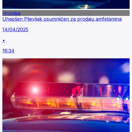
Hronika
Uhapšen Pljevljak osumnjičen za prodaju amfetamina
14/04/2025
•
16:34