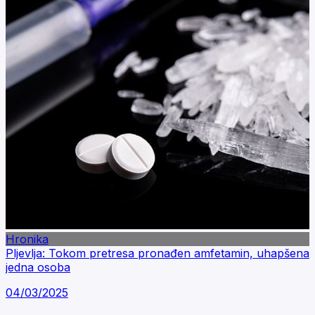
Hronika
Pljevlja: Tokom pretresa pronađen amfetamin, uhapšena
jedna osoba
04/03/2025