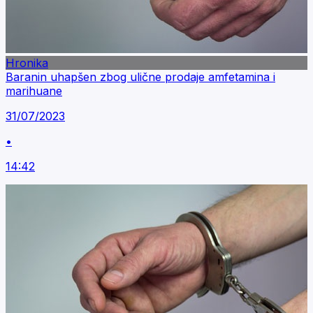
Hronika
Baranin uhapšen zbog ulične prodaje amfetamina i
marihuane
31/07/2023
•
14:42