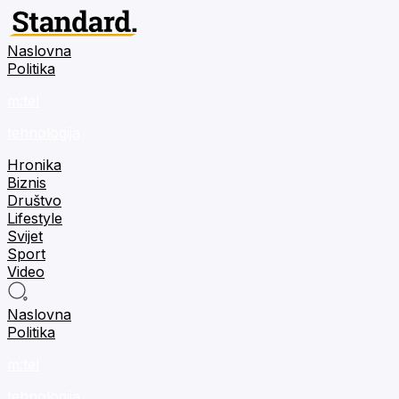
Naslovna
Politika
m:tel
tehnologija
Hronika
Biznis
Društvo
Lifestyle
Svijet
Sport
Video
Naslovna
Politika
m:tel
tehnologija