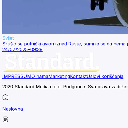
Svijet
Srušio se putnički avion iznad Rusije, sumnja se da nema p
24/07/2025
•
09:39
IMPRESSUM
O nama
Marketing
Kontakt
Uslovi korišćenja
2020 Standard Media d.o.o. Podgorica. Sva prava zadrža
Naslovna