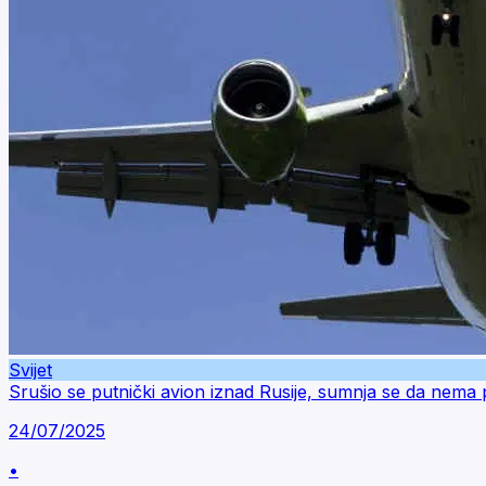
Svijet
Srušio se putnički avion iznad Rusije, sumnja se da nema p
24/07/2025
•