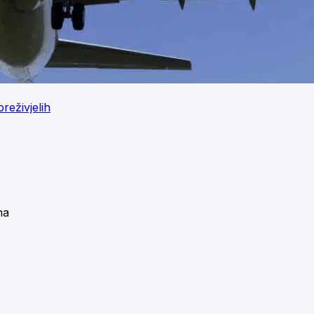
reživjelih
na