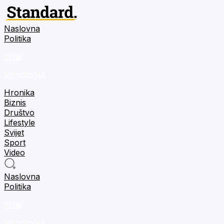
Naslovna
Politika
m:tel
tehnologija
Hronika
Biznis
Društvo
Lifestyle
Svijet
Sport
Video
Naslovna
Politika
m:tel
tehnologija