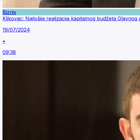
Biznis
Klikovac: Najlošija realizacija kapitalnog budžeta Glavnog
19/07/2024
•
09:38