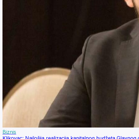
Biznis
Klikovac: Najlošija realizacija kapitalnog budžeta Glavnog