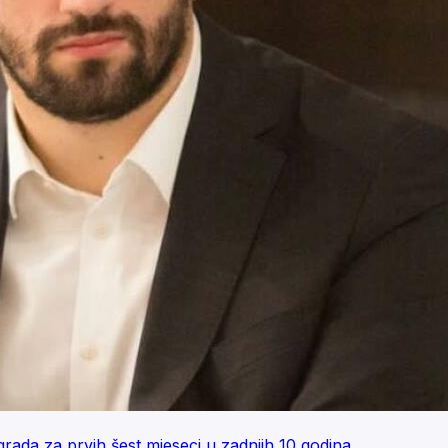
 grada za prvih šest mjeseci u zadnjih 10 godina