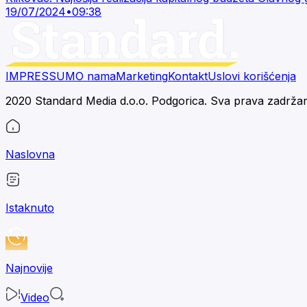
19/07/2024
•
09:38
IMPRESSUM
O nama
Marketing
Kontakt
Uslovi korišćenja
2020 Standard Media d.o.o. Podgorica. Sva prava zadrža
Naslovna
Istaknuto
Najnovije
Video