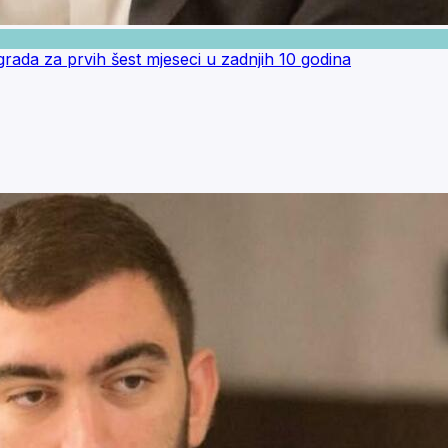
 grada za prvih šest mjeseci u zadnjih 10 godina