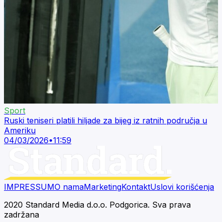
Sport
Ruski teniseri platili hiljade za bijeg iz ratnih područja u
Ameriku
04/03/2026
•
11:59
IMPRESSUM
O nama
Marketing
Kontakt
Uslovi korišćenja
2020 Standard Media d.o.o. Podgorica. Sva prava
zadržana