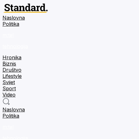
Naslovna
Politika
m:tel
tehnologija
Hronika
Biznis
Društvo
Lifestyle
Svijet
Sport
Video
Naslovna
Politika
m:tel
tehnologija