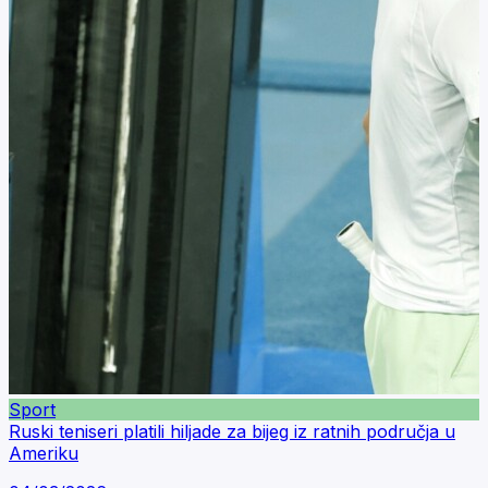
Sport
Ruski teniseri platili hiljade za bijeg iz ratnih područja u
Ameriku