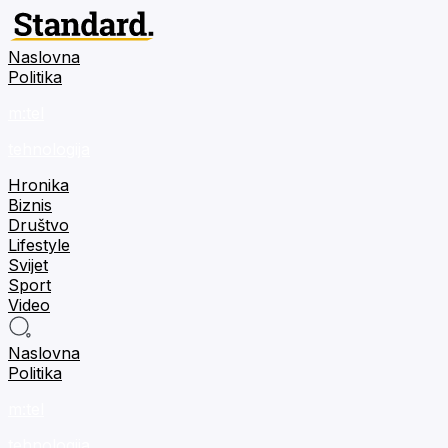
Naslovna
Politika
m:tel
tehnologija
Hronika
Biznis
Društvo
Lifestyle
Svijet
Sport
Video
Naslovna
Politika
m:tel
tehnologija