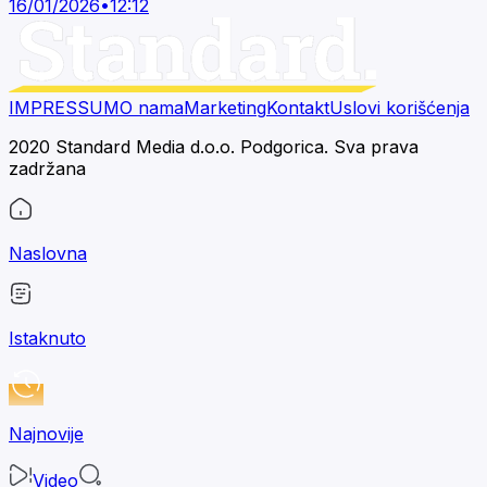
16/01/2026
•
12:12
IMPRESSUM
O nama
Marketing
Kontakt
Uslovi korišćenja
2020 Standard Media d.o.o. Podgorica. Sva prava
zadržana
Naslovna
Istaknuto
Najnovije
Video