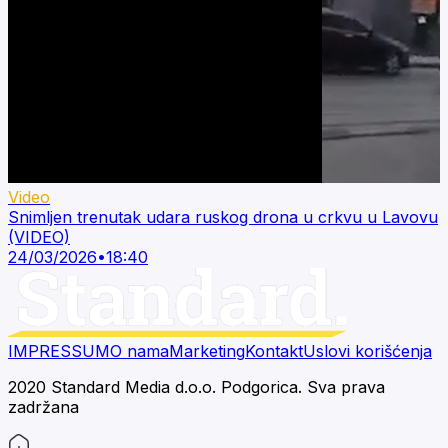
Video
Snimljen trenutak udara ruskog drona u crkvu u Lavovu
(VIDEO)
24/03/2026
•
18:40
IMPRESSUM
O nama
Marketing
Kontakt
Uslovi korišćenja
2020 Standard Media d.o.o. Podgorica. Sva prava
zadržana