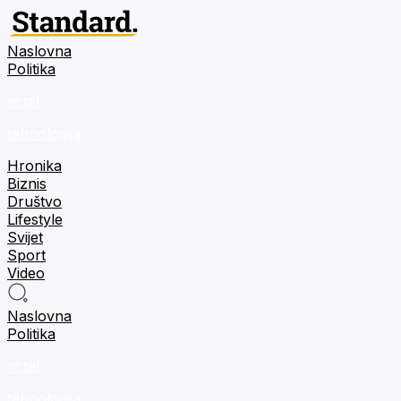
Naslovna
Politika
m:tel
tehnologija
Hronika
Biznis
Društvo
Lifestyle
Svijet
Sport
Video
Naslovna
Politika
m:tel
tehnologija