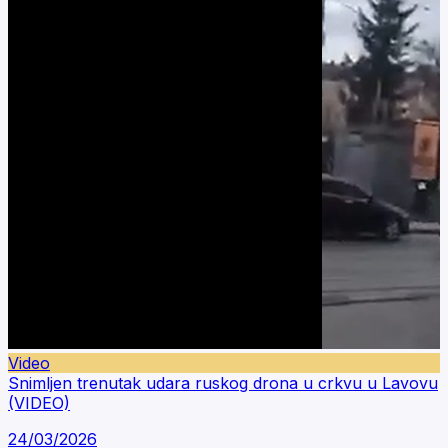
Video
Snimljen trenutak udara ruskog drona u crkvu u Lavovu
(VIDEO)
24/03/2026