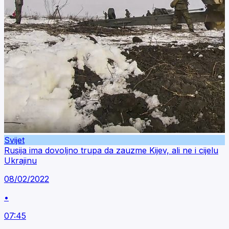
Svijet
Rusija ima dovoljno trupa da zauzme Kijev, ali ne i cijelu
Ukrajinu
08/02/2022
•
07:45