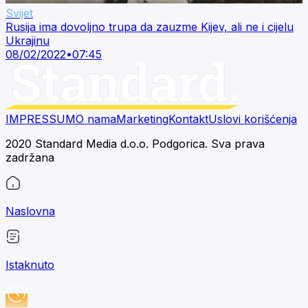
Svijet
Rusija ima dovoljno trupa da zauzme Kijev, ali ne i cijelu
Ukrajinu
08/02/2022
•
07:45
IMPRESSUM
O nama
Marketing
Kontakt
Uslovi korišćenja
2020 Standard Media d.o.o. Podgorica. Sva prava
zadržana
Naslovna
Istaknuto