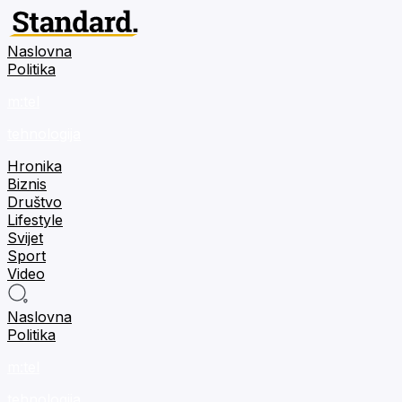
Naslovna
Politika
m:tel
tehnologija
Hronika
Biznis
Društvo
Lifestyle
Svijet
Sport
Video
Naslovna
Politika
m:tel
tehnologija