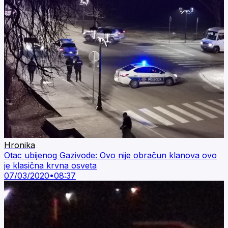
Hronika
Otac ubijenog Gazivode: Ovo nije obračun klanova ovo
je klasična krvna osveta
07/03/2020
•
08:37