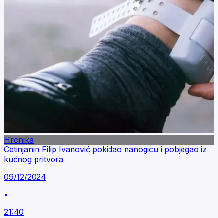
Hronika
Cetinjanin Filip Ivanović pokidao nanogicu i pobjegao iz
kućnog pritvora
09/12/2024
•
21:40