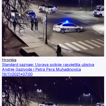
Hronika
Standard saznaje: Uprava policije rasvijetlila ubistva
Andrije Gazivode i Petra Pera Muhadinovića
19/11/2021
•
07:00