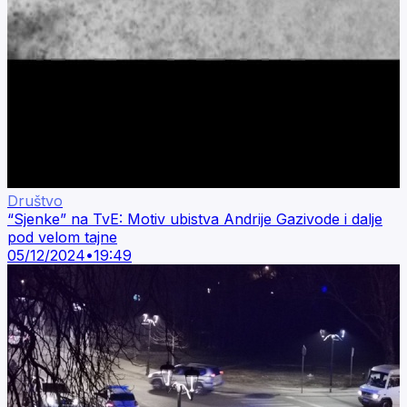
Društvo
“Sjenke” na TvE: Motiv ubistva Andrije Gazivode i dalje
pod velom tajne
05/12/2024
•
19:49