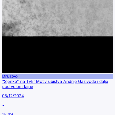
Društvo
“Sjenke” na TvE: Motiv ubistva Andrije Gazivode i dalje
pod velom tajne
05/12/2024
•
19:49