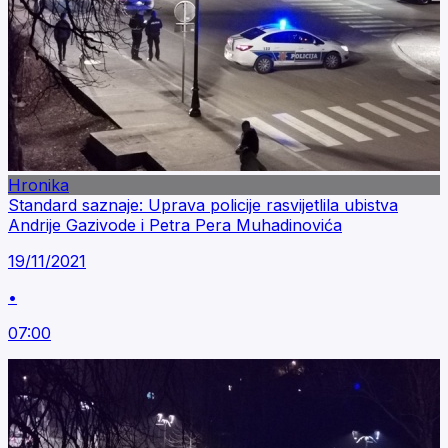
Hronika
Standard saznaje: Uprava policije rasvijetlila ubistva
Andrije Gazivode i Petra Pera Muhadinovića
19/11/2021
•
07:00