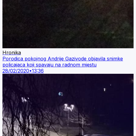
Hronika
Porodica pokojnog Andrije Gazivode objavila snimke
policajaca koji spavaju na radnom mjestu
28/02/2020
•
13:36