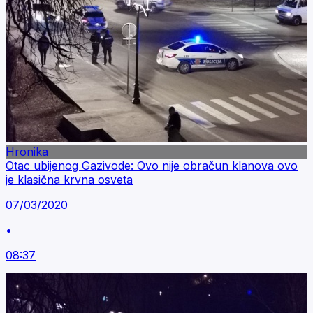
Hronika
Otac ubijenog Gazivode: Ovo nije obračun klanova ovo
je klasična krvna osveta
07/03/2020
•
08:37