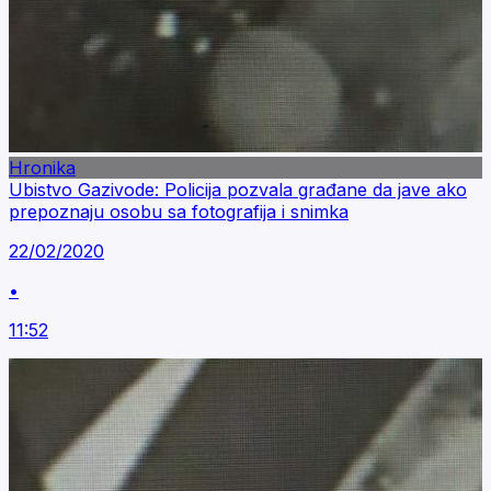
Hronika
Ubistvo Gazivode: Policija pozvala građane da jave ako
prepoznaju osobu sa fotografija i snimka
22/02/2020
•
11:52