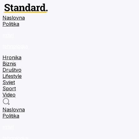
Naslovna
Politika
m:tel
tehnologija
Hronika
Biznis
Društvo
Lifestyle
Svijet
Sport
Video
Naslovna
Politika
m:tel
tehnologija