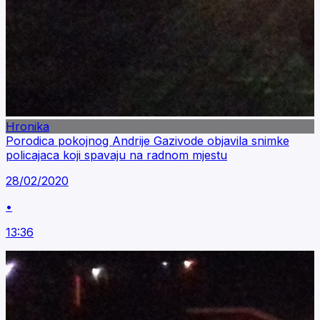
Hronika
Porodica pokojnog Andrije Gazivode objavila snimke
policajaca koji spavaju na radnom mjestu
28/02/2020
•
13:36