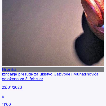
Hronika
Izricanje presude za ubistvo Gazivode i Muhadinovića
odloženo za 3. februar
23/01/2026
•
11:00