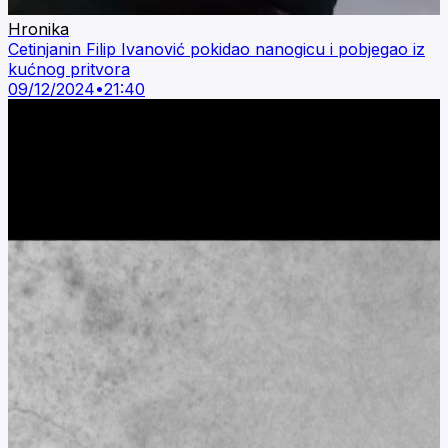
Hronika
Cetinjanin Filip Ivanović pokidao nanogicu i pobjegao iz
kućnog pritvora
09/12/2024
•
21:40