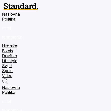
Naslovna
Politika
m:tel
tehnologija
Hronika
Biznis
Društvo
Lifestyle
Svijet
Sport
Video
Naslovna
Politika
m:tel
tehnologija