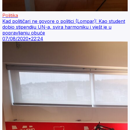
Politika
Kad političari ne govore o politici (Lompar): Kao student
dobio stipendiju UN-a, svira harmoniku i vješt je u
popravljanju obuće
07/08/2020
•
22:24