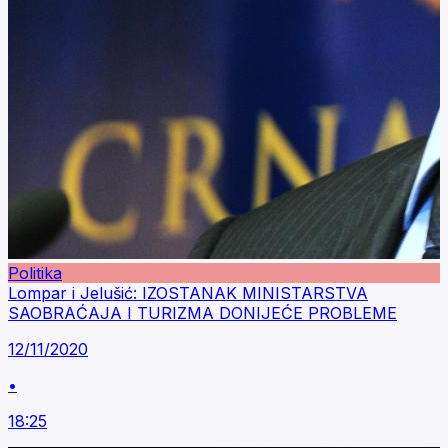
Politika
Lompar i Jelušić: IZOSTANAK MINISTARSTVA
SAOBRAĆAJA I TURIZMA DONIJEĆE PROBLEME
12/11/2020
•
18:25