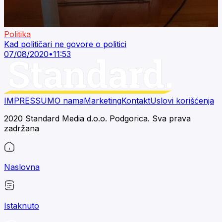
Politika
Kad političari ne govore o politici
07/08/2020
•
11:53
IMPRESSUM
O nama
Marketing
Kontakt
Uslovi korišćenja
2020 Standard Media d.o.o. Podgorica. Sva prava
zadržana
Naslovna
Istaknuto