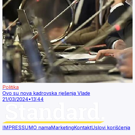
Politika
Ovo su nova kadrovska rješenja Vlade
21/03/2024
•
13:44
IMPRESSUM
O nama
Marketing
Kontakt
Uslovi korišćenja