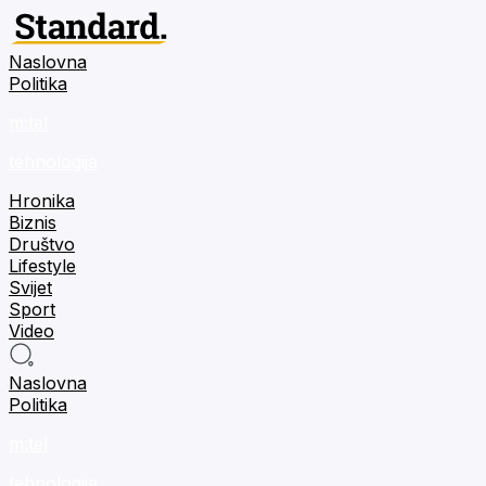
Naslovna
Politika
m:tel
tehnologija
Hronika
Biznis
Društvo
Lifestyle
Svijet
Sport
Video
Naslovna
Politika
m:tel
tehnologija