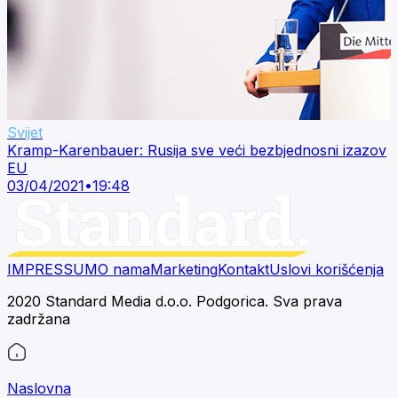
Svijet
Kramp-Karenbauer: Rusija sve veći bezbjednosni izazov
EU
03/04/2021
•
19:48
IMPRESSUM
O nama
Marketing
Kontakt
Uslovi korišćenja
2020 Standard Media d.o.o. Podgorica. Sva prava
zadržana
Naslovna