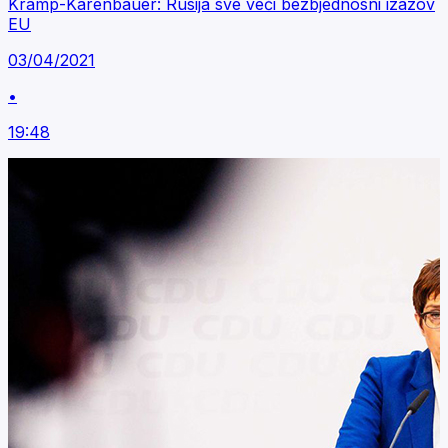
Kramp-Karenbauer: Rusija sve veći bezbjednosni izazov
EU
03/04/2021
•
19:48