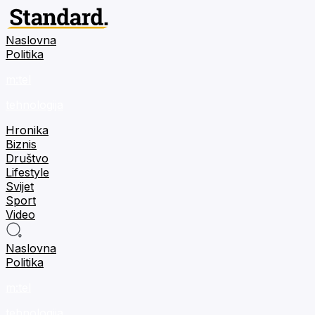
Naslovna
Politika
m:tel
tehnologija
Hronika
Biznis
Društvo
Lifestyle
Svijet
Sport
Video
Naslovna
Politika
m:tel
tehnologija