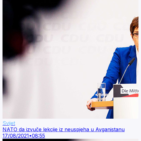
Svijet
NATO da izvuče lekcije iz neuspjeha u Avganistanu
17/08/2021
•
08:55