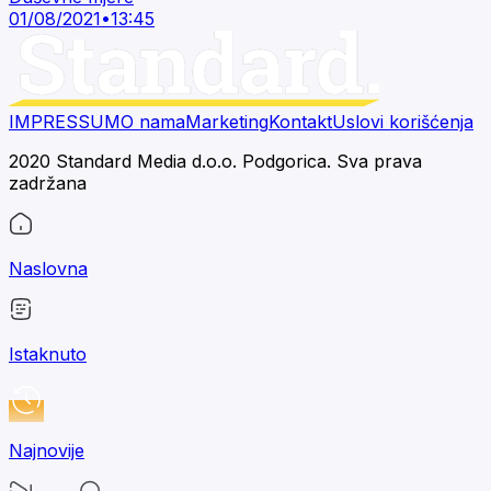
01/08/2021
•
13:45
IMPRESSUM
O nama
Marketing
Kontakt
Uslovi korišćenja
2020 Standard Media d.o.o. Podgorica. Sva prava
zadržana
Naslovna
Istaknuto
Najnovije