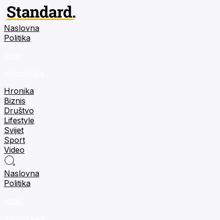
Naslovna
Politika
m:tel
tehnologija
Hronika
Biznis
Društvo
Lifestyle
Svijet
Sport
Video
Naslovna
Politika
m:tel
tehnologija