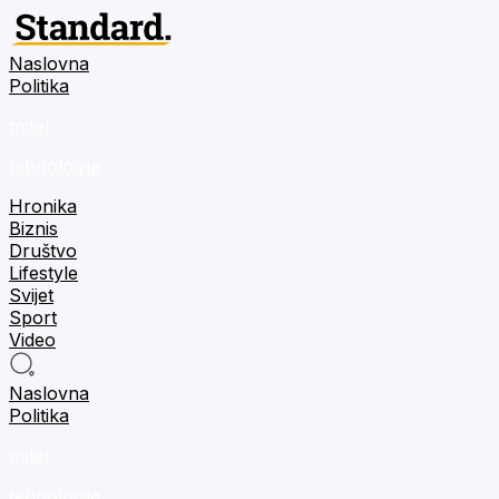
Naslovna
Politika
m:tel
tehnologija
Hronika
Biznis
Društvo
Lifestyle
Svijet
Sport
Video
Naslovna
Politika
m:tel
tehnologija